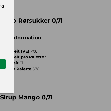
nd
Sirup Rørsukker 0,7l
iche Information
fseinheit (VE)
Kt6
fseinheit pro Palette
96
meinheit
Fl
ahl pro Palette
576
l
Sirup Mango 0,7l