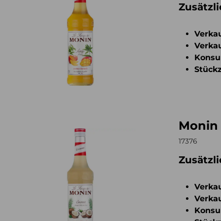
Zusätzl
Verkau
Verkau
Konsu
Stückz
Monin 
n Sirup Kokos 0,7l
17376
Zusätzl
Verkau
Verkau
Konsu