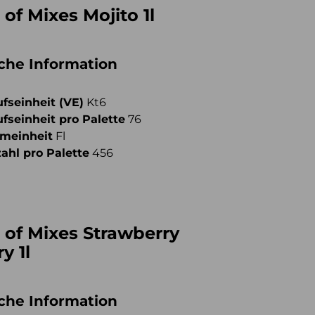
 of Mixes Mojito 1l
iche Information
fseinheit (VE)
Kt6
fseinheit pro Palette
76
meinheit
Fl
ahl pro Palette
456
 of Mixes Strawberry
y 1l
iche Information