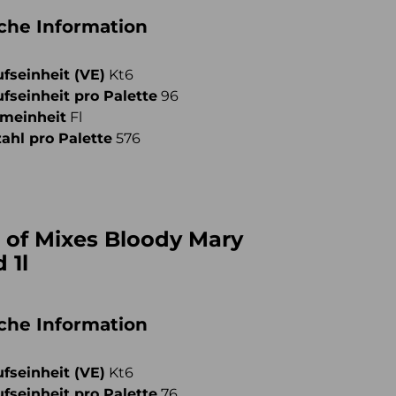
iche Information
fseinheit (VE)
Kt6
fseinheit pro Palette
96
meinheit
Fl
ahl pro Palette
576
 of Mixes Bloody Mary
 1l
iche Information
fseinheit (VE)
Kt6
fseinheit pro Palette
76