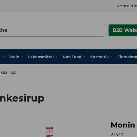
Kontaktie
B2B Webs
n
Wein
Lebensmittel
Non Food
Kosmetik
Tiernahru
nkesirup
änkesirup
Monin 
n Sirup Brombær 0,7l
23530