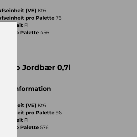
fseinheit (VE)
Kt6
fseinheit pro Palette
76
meinheit
Fl
ahl pro Palette
456
Sirup Jordbær 0,7l
iche Information
fseinheit (VE)
Kt6
n
fseinheit pro Palette
96
meinheit
Fl
ahl pro Palette
576