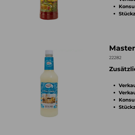
Konsu
Stückz
Master
er of Mixes Pina Colada 1l
22282
Zusätzl
Verkau
Verkau
Konsu
Stückz