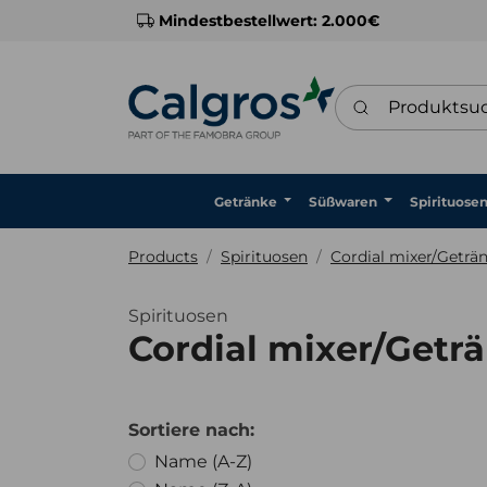
Mindestbestellwert: 2.000€
Produktsuche
Getränke
Süßwaren
Spirituose
Products
Spirituosen
Cordial mixer/Geträ
Spirituosen
Cordial mixer/Getr
Sortiere nach:
Moni
Name (A-Z)