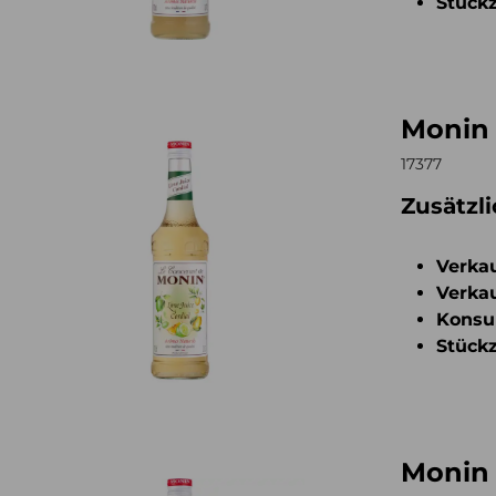
Stückz
Monin 
n Sirup Lime 0,7l
17377
Zusätzl
Verkau
Verkau
Konsu
Stückz
Monin 
n Sirup Passionsfrugt 0,7l