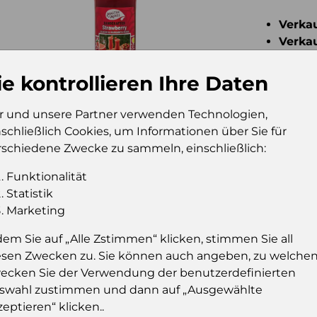
Verkau
Verkau
Konsu
Stückz
ie kontrollieren Ihre Daten
r und unsere Partner verwenden Technologien,
nschließlich Cookies, um Informationen über Sie für
rschiedene Zwecke zu sammeln, einschließlich:
Monin 
n Sirup Jordbær 0,7l
Funktionalität
17373
Statistik
Zusätzl
Marketing
dem Sie auf „Alle Zstimmen“ klicken, stimmen Sie all
Verkau
esen Zwecken zu. Sie können auch angeben, zu welche
Verkau
ecken Sie der Verwendung der benutzerdefinierten
Konsu
swahl zustimmen und dann auf „Ausgewählte
Stückz
zeptieren“ klicken..