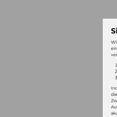
S
Wi
ei
ve
Moni
In
di
Zw
Au
ak