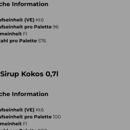
iche Information
fseinheit (VE)
Kt6
fseinheit pro Palette
96
meinheit
Fl
ahl pro Palette
576
Sirup Kokos 0,7l
iche Information
fseinheit (VE)
Kt6
fseinheit pro Palette
100
meinheit
Fl