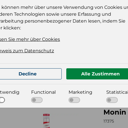
e können mehr über unsere Verwendung von Cookies u
deren Technologien sowie unsere Erfassung und
rarbeitung personenbezogener Daten lesen, indem Sie
Monin 
n Sirup Rørsukker 0,7l
r klicken:
17374
sen Sie mehr über Cookies
Zusätzl
nweis zum Datenschutz
Verkau
Verkau
Konsu
Decline
Alle Zustimmen
Stückz
twendig
Functional
Marketing
Statistica
Monin 
n Sirup Mango 0,7l
17375