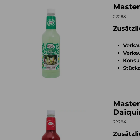
Master
er of Mixes Mojito 1l
22283
Zusätzl
Verkau
Verkau
Konsu
Stückz
Master
er of Mixes Strawberry Daiquiry 1l
Daiquir
22284
Zusätzl