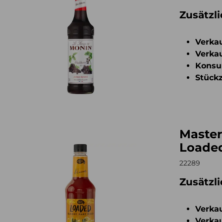
Zusätzl
Verkau
Verkau
Konsu
Stückz
Master
er of Mixes Bloody Mary Loaded 1l
Loaded
22289
Zusätzl
Verkau
Verkau