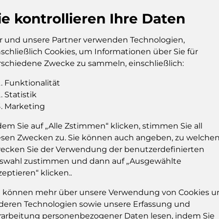
24522
ie kontrollieren Ihre Daten
Zusätzl
r und unsere Partner verwenden Technologien,
nschließlich Cookies, um Informationen über Sie für
Verkau
rschiedene Zwecke zu sammeln, einschließlich:
Verkau
Konsu
Funktionalität
Stückz
Statistik
Marketing
dem Sie auf „Alle Zstimmen“ klicken, stimmen Sie all
esen Zwecken zu. Sie können auch angeben, zu welche
Frozen
en Coktails Flügel 5-pack 5% 0,325l
ecken Sie der Verwendung der benutzerdefinierten
5% 0,3
swahl zustimmen und dann auf „Ausgewählte
zeptieren“ klicken..
24523
Zusätzl
e können mehr über unsere Verwendung von Cookies u
deren Technologien sowie unsere Erfassung und
rarbeitung personenbezogener Daten lesen, indem Sie