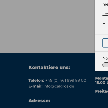
hie
Le
Hi
No
Kontaktiere uns:
Büroz
Monta
Telefon:
+49 (0) 461 999 89 00
15.00 
E-mail:
info@calgros.de
Freita
Adresse: