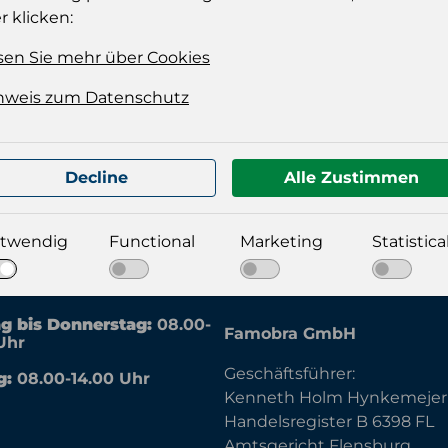
Verkau
r klicken:
Verkau
Konsu
sen Sie mehr über Cookies
Stückz
nweis zum Datenschutz
2 aus 2 Produkte
Decline
Alle Zustimmen
twendig
Functional
Marketing
Statistica
eit:
Impressum:
g bis Donnerstag:
08.00-
Famobra GmbH
Uhr
Geschäftsführer:
g:
08.00-14.00 Uhr
Kenneth Holm Hynkemejer
Handelsregister B 6398 FL
Amtsgericht Flensburg