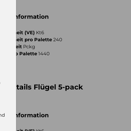
iche Information
fseinheit (VE)
Kt6
fseinheit pro Palette
240
meinheit
Pckg
ahl pro Palette
1440
n
 Coktails Flügel 5-pack
25l
iche Information
nd