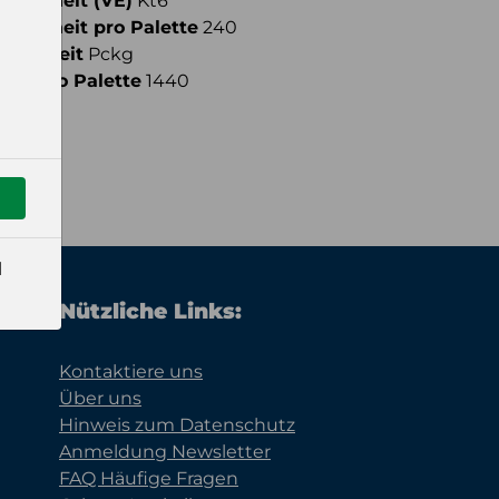
fseinheit (VE)
Kt6
fseinheit pro Palette
240
meinheit
Pckg
ahl pro Palette
1440
l
Nützliche Links:
Kontaktiere uns
Über uns
Hinweis zum Datenschutz
Anmeldung Newsletter
FAQ Häufige Fragen