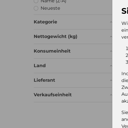
Name (Z-A)
Neueste
S
Kategorie
Wi
ei
Nettogewicht (kg)
ve
Konsumeinheit
Land
In
Lieferant
di
Froz
Zw
Au
Verkaufseinheit
ak
Si
an
Ve