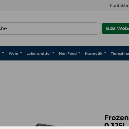
Kontaktie
B2B Webs
n
Wein
Lebensmittel
Non Food
Kosmetik
Tiernahru
Frozen
en Coktails Mix 5-pack 5% 0,325l
0,325l