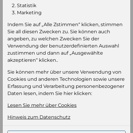
Stückzahl pro Palette
224
Statistik
Marketing
Indem Sie auf „Alle Zstimmen“ klicken, stimmen
Sie all diesen Zwecken zu. Sie können auch
Graham´s Port Tawny 20 YO 20% 0,75l
angeben, zu welchen Zwecken Sie der
Graham´s Port Tawny 20 YO 20%
Verwendung der benutzerdefinierten Auswahl
0,75l
zustimmen und dann auf „Ausgewählte
akzeptieren“ klicken..
Sie können mehr über unsere Verwendung von
Cookies und anderen Technologien sowie unsere
Erfassung und Verarbeitung personenbezogener
Daten lesen, indem Sie hier klicken:
Lesen Sie mehr über Cookies
Hinweis zum Datenschutz