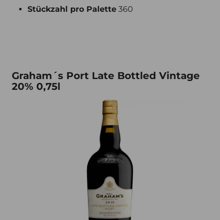
Stückzahl pro Palette
360
Graham´s Port Late Bottled Vintage 20% 0,75l
Graham´s Port Late Bottled Vintage
20% 0,75l