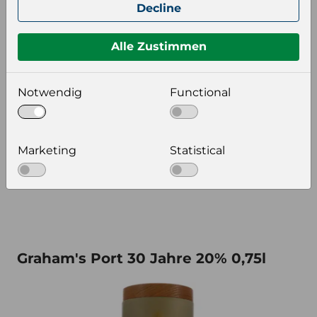
Decline
Alle Zustimmen
18079
Zusätzliche Information
Notwendig
Functional
Verkaufseinheit (VE)
Kt6
Verkaufseinheit pro Palette
60
Konsumeinheit
Fl
Marketing
Statistical
Stückzahl pro Palette
360
Graham's Port 30 Jahre 20% 0,75l
Graham's Port 30 Jahre 20% 0,75l