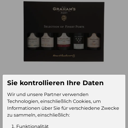
Sie kontrollieren Ihre Daten
15340
Zusätzliche Information
Wir und unsere Partner verwenden
Technologien, einschließlich Cookies, um
Informationen über Sie für verschiedene Zwecke
Verkaufseinheit (VE)
Kt8
zu sammeln, einschließlich:
Verkaufseinheit pro Palette
28
Konsumeinheit
Fl
Funktionalität