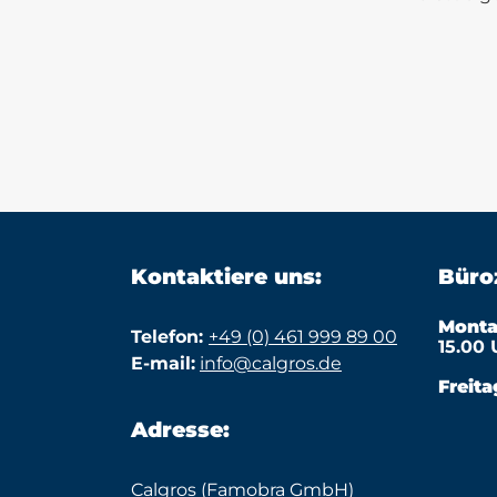
Kontaktiere uns:
Büroz
Monta
Telefon:
+49 (0) 461 999 89 00
15.00 
E-mail:
info@calgros.de
Freita
Adresse:
Calgros (Famobra GmbH)