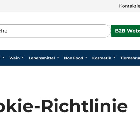
Kontaktie
B2B Webs
n
Wein
Lebensmittel
Non Food
Kosmetik
Tiernahru
kie-Richtlinie