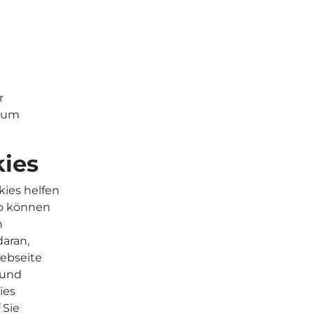
r
t um
kies
kies helfen
So können
n
daran,
Webseite
 und
ies
 Sie