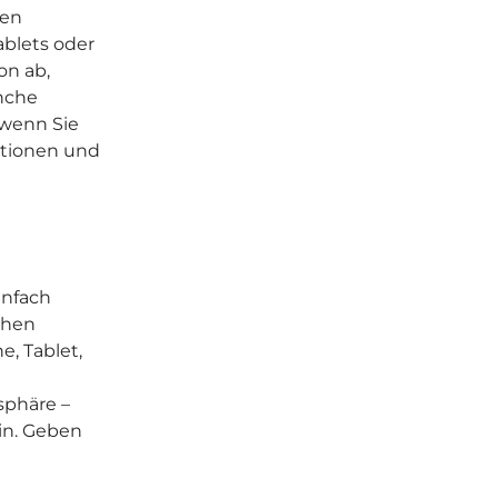
ten
ablets oder
on ab,
nche
 wenn Sie
ktionen und
infach
chen
e, Tablet,
sphäre –
in. Geben