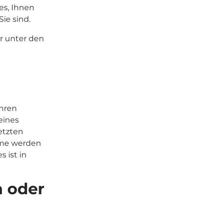
ces, Ihnen
Sie sind.
ür unter den
Ihren
eines
etzten
ime werden
 ist in
n oder