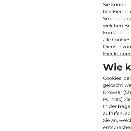
Sie können 
blockieren,
Smartphones
welchen Bro
Funktionen
alle Cookie
Dienste vo
Hier können
Wie k
Cookies, de
gelöscht we
Browser (Chr
PC, Mac) Si
In der Rege
aufrufen, a
Sie an, welc
entsprechen