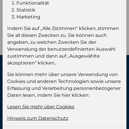
Funktionalität
Stückzahl pro Palette
780
Statistik
Marketing
Indem Sie auf „Alle Zstimmen“ klicken, stimmen
Sie all diesen Zwecken zu. Sie können auch
1 aus 1 Produkte
angeben, zu welchen Zwecken Sie der
Verwendung der benutzerdefinierten Auswahl
zustimmen und dann auf „Ausgewählte
akzeptieren“ klicken..
Kontaktiere uns:
Sie können mehr über unsere Verwendung von
Cookies und anderen Technologien sowie unsere
Phone:
+49 (0) 461 999 89 00
Erfassung und Verarbeitung personenbezogener
Telefax:
+49 (0) 461 999 89 90
Daten lesen, indem Sie hier klicken:
E-mail:
info@calgros.de
Lesen Sie mehr über Cookies
Adresse:
Hinweis zum Datenschutz