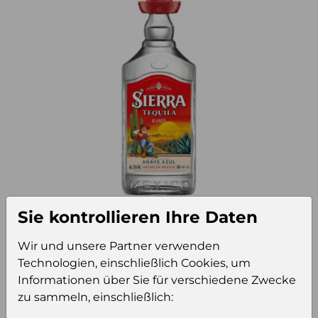
Sie kontrollieren Ihre Daten
24374
Zusätzliche Information
Wir und unsere Partner verwenden
Technologien, einschließlich Cookies, um
Informationen über Sie für verschiedene Zwecke
Verkaufseinheit (VE)
Kt6
zu sammeln, einschließlich:
Verkaufseinheit pro Palette
130
Konsumeinheit
Fl