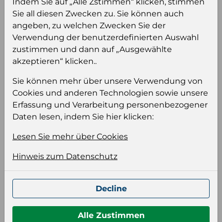
Indem Sie auf „Alle Zstimmen“ klicken, stimmen
Sie all diesen Zwecken zu. Sie können auch
Einloggen
Anmeldung für B2B Konto
angeben, zu welchen Zwecken Sie der
Verwendung der benutzerdefinierten Auswahl
zustimmen und dann auf „Ausgewählte
akzeptieren“ klicken..
Sie können mehr über unsere Verwendung von
Produktinformation
Cookies und anderen Technologien sowie unsere
Erfassung und Verarbeitung personenbezogener
Wählen Sie eine Sprache und ein Format für
Daten lesen, indem Sie hier klicken:
Ihre Produktdatei aus
Sprache
Lesen Sie mehr über Cookies
Keiner
Hinweis zum Datenschutz
Format auswählen
Decline
Alle Zustimmen
Bildeinstellungen