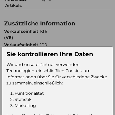
Artikels
Zusätzliche Information
Verkaufseinheit
Kt6
(VE)
Verkaufseinheit
100
pro Palette
Sie kontrollieren Ihre Daten
Konsumeinheit
Fl
Wir und unsere Partner verwenden
Stückzahl pro
600
Technologien, einschließlich Cookies, um
Palette
Informationen über Sie für verschiedene Zwecke
zu sammeln, einschließlich:
Einloggen um den Preis zu
Funktionalität
sehen
Statistik
Marketing
Sie müssen eingeloggt sein, um Preise zu
sehen und/oder dieses Produkt zu kaufen.