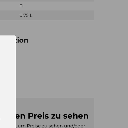
Fl
0,75 L
ormation
6
5
0
m den Preis zu sehen
n
gt sein, um Preise zu sehen und/oder