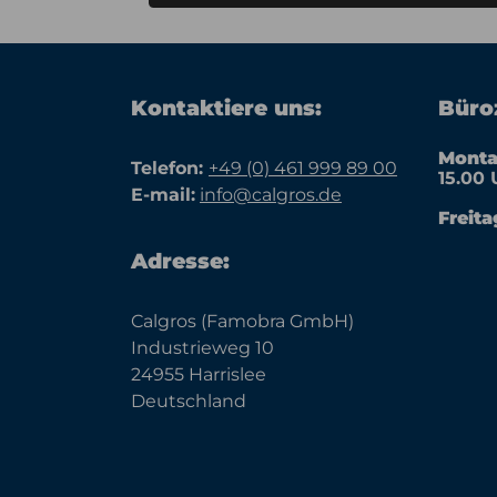
Kontaktiere uns:
Büroz
Monta
Telefon:
+49 (0) 461 999 89 00
15.00 
E-mail:
info@calgros.de
Freita
Adresse:
Calgros (Famobra GmbH)
Industrieweg 10
24955 Harrislee
Deutschland