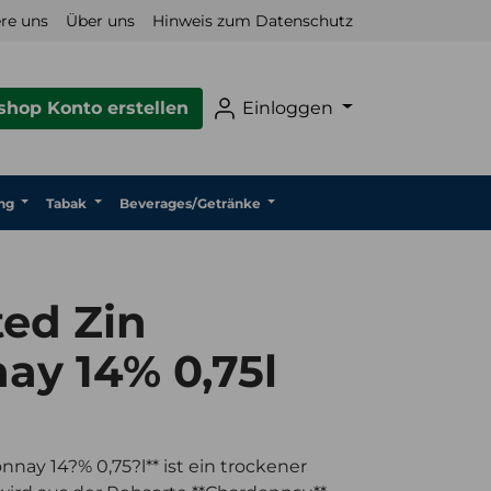
re uns
Über uns
Hinweis zum Datenschutz
hop Konto erstellen
Einloggen
ng
Tabak
Beverages/Getränke
ed Zin
ay 14% 0,75l
nay 14?% 0,75?l** ist ein trockener