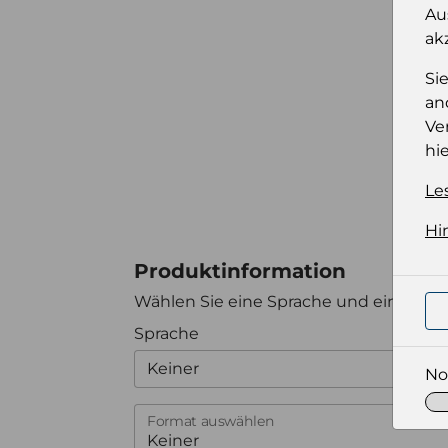
Au
ak
Si
an
Ve
hie
Le
Hi
Produktinformation
Wählen Sie eine Sprache und ein Forma
Sprache
Keiner
No
Format auswählen