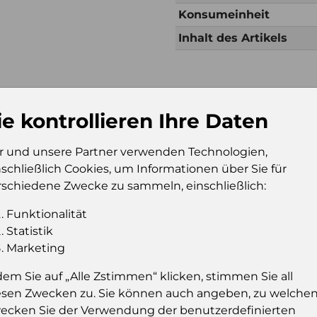
Konsumeinheit
Inhalt des Artikels
Zusätzliche Inf
ie kontrollieren Ihre Daten
Verkaufseinheit (VE)
Kt
Verkaufseinheit pro
10
r und unsere Partner verwenden Technologien,
Palette
nschließlich Cookies, um Informationen über Sie für
Konsumeinheit
Fl
rschiedene Zwecke zu sammeln, einschließlich:
Stückzahl pro
63
Funktionalität
Palette
Statistik
Marketing
dem Sie auf „Alle Zstimmen“ klicken, stimmen Sie all
Einloggen u
esen Zwecken zu. Sie können auch angeben, zu welche
ecken Sie der Verwendung der benutzerdefinierten
Sie müssen eingelog