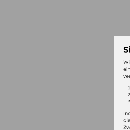
S
Wi
ei
ve
In
di
Zw