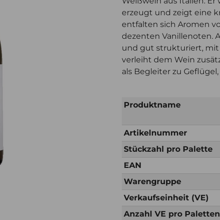
Weißwein aus Italien. Er
erzeugt und zeigt eine kr
entfalten sich Aromen vo
dezenten Vanillenoten. 
und gut strukturiert, m
verleiht dem Wein zusätz
als Begleiter zu Geflüge
Produktname
Artikelnummer
Stückzahl pro Palette
EAN
Warengruppe
Verkaufseinheit (VE)
Anzahl VE pro Palette