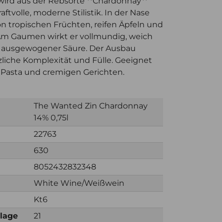
 wird aus der Rebsorte **Chardonnay**
aftvolle, moderne Stilistik. In der Nase
n tropischen Früchten, reifen Äpfeln und
Am Gaumen wirkt er vollmundig, weich
it ausgewogener Säure. Der Ausbau
liche Komplexität und Fülle. Geeignet
l, Pasta und cremigen Gerichten.
The Wanted Zin Chardonnay
14% 0,75l
22763
630
8052432832348
White Wine/Weißwein
Kt6
nlage
21