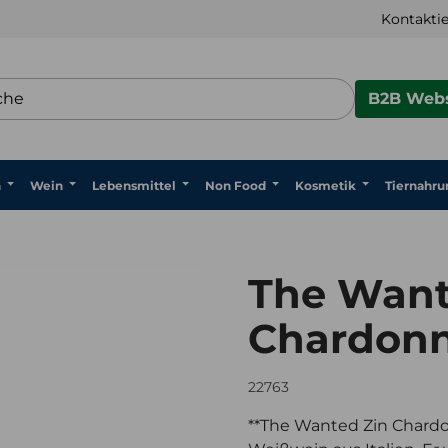
Kontaktie
B2B Webs
n
Wein
Lebensmittel
Non Food
Kosmetik
Tiernahru
The Want
Chardonn
22763
**The Wanted Zin Chardon