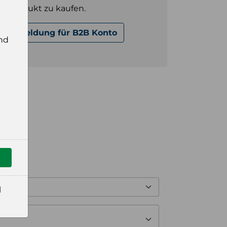
es Produkt zu kaufen.
Anmeldung für B2B Konto
nd
l