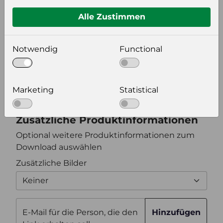
Format auswählen
Alle Zustimmen
Bildeinstellungen
Notwendig
Functional
wählen Sie eine Auflösung für Ihr Bild aus
Bildauflösung
Marketing
Statistical
Zusätzliche Produktinformationen
Optional weitere Produktinformationen zum
Download auswählen
Zusätzliche Bilder
Keiner
E-Mail für die Person, die den
Hinzufügen