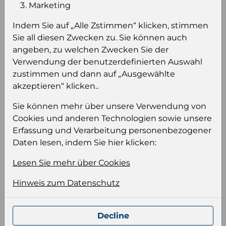
Einloggen um den Preis zu
Marketing
sehen
Indem Sie auf „Alle Zstimmen“ klicken, stimmen
Sie müssen eingeloggt sein, um Preise zu
Sie all diesen Zwecken zu. Sie können auch
sehen und/oder dieses Produkt zu kaufen.
angeben, zu welchen Zwecken Sie der
Verwendung der benutzerdefinierten Auswahl
Einloggen
Anmeldung für B2B Konto
zustimmen und dann auf „Ausgewählte
akzeptieren“ klicken..
Sie können mehr über unsere Verwendung von
Cookies und anderen Technologien sowie unsere
Erfassung und Verarbeitung personenbezogener
Produktinformation
Daten lesen, indem Sie hier klicken:
Wählen Sie eine Sprache und ein Format für
Lesen Sie mehr über Cookies
Ihre Produktdatei aus
Hinweis zum Datenschutz
Sprache
Keiner
Decline