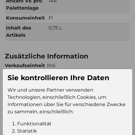
Anzahl VE pro
144
Palettenlage
Konsumeinheit
Fl
Inhalt des
0,75 L
Artikels
Zusätzliche Information
Verkaufseinheit
Kt6
(VE)
Sie kontrollieren Ihre Daten
Verkaufseinheit
144
pro Palette
Wir und unsere Partner verwenden
Konsumeinheit
Fl
Technologien, einschließlich Cookies, um
Informationen über Sie für verschiedene Zwecke
Stückzahl pro
864
zu sammeln, einschließlich:
Palette
Funktionalität
Statistik