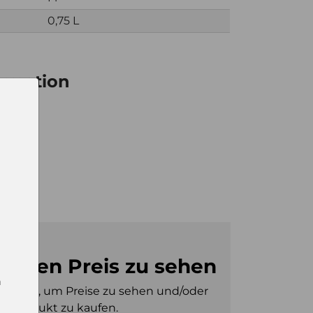
0,75 L
ormation
6
0
m den Preis zu sehen
n
gt sein, um Preise zu sehen und/oder
es Produkt zu kaufen.