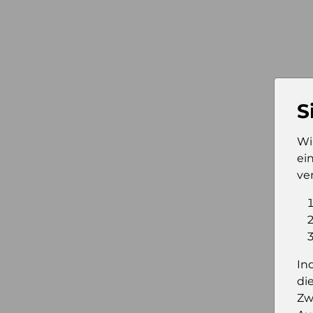
S
Wi
ei
ve
In
di
Zw