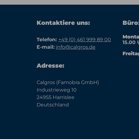
Kontaktiere uns:
Büroz
Monta
Telefon:
+49 (0) 461 999 89 00
15.00 
E-mail:
info@calgros.de
Freita
Adresse:
Calgros (Famobra GmbH)
Industrieweg 10
24955 Harrislee
Deutschland