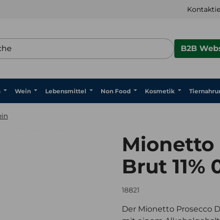
Kontaktie
B2B Webs
n
Wein
Lebensmittel
Non Food
Kosmetik
Tiernahru
in
Mionetto
Brut 11% 0
18821
Der Mionetto Prosecco D