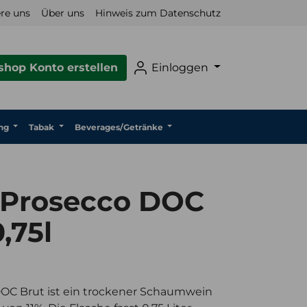
re uns
Über uns
Hinweis zum Datenschutz
hop Konto erstellen
Einloggen
ng
Tabak
Beverages/Getränke
 Prosecco DOC
,75l
OC Brut ist ein trockener Schaumwein