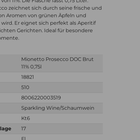
on 11%. Die Flasche fasst 0,75 Liter.
cco zeichnet sich durch seine frische und
 von Aromen von grünen Äpfeln und
ird. Er eignet sich perfekt als Aperitif
eichten Gerichten. Ideal für besondere
Momente.
Mionetto Prosecco DOC Brut
11% 0,75l
18821
510
8006220003519
Sparkling Wine/Schaumwein
Kt6
nlage
17
Fl