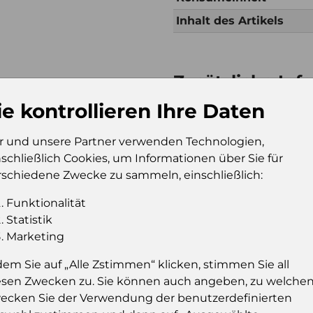
Inhalt des Artikels
Zusätzliche Inf
Verkaufseinheit (VE)
Kt
ie kontrollieren Ihre Daten
Verkaufseinheit pro
85
Palette
r und unsere Partner verwenden Technologien,
nschließlich Cookies, um Informationen über Sie für
Konsumeinheit
Fl
rschiedene Zwecke zu sammeln, einschließlich:
Stückzahl pro
51
Palette
Funktionalität
Statistik
Marketing
Einloggen u
dem Sie auf „Alle Zstimmen“ klicken, stimmen Sie all
esen Zwecken zu. Sie können auch angeben, zu welche
Sie müssen eingelog
ecken Sie der Verwendung der benutzerdefinierten
dies