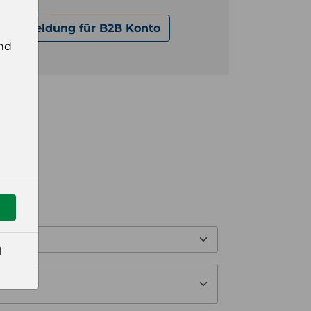
Anmeldung für B2B Konto
nd
l