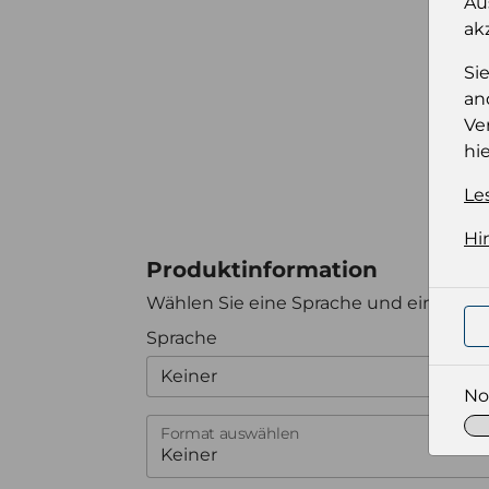
Au
ak
Si
an
Ve
hie
Le
Hi
Produktinformation
Wählen Sie eine Sprache und ein Forma
Sprache
Keiner
No
Format auswählen