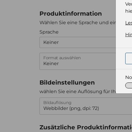
Ve
hie
Produktinformation
Wählen Sie eine Sprache und ein Forma
Le
Sprache
Hi
Keiner
Format auswählen
No
Bildeinstellungen
wählen Sie eine Auflösung für Ihr Bild 
Bildauflösung
Zusätzliche Produktinformat