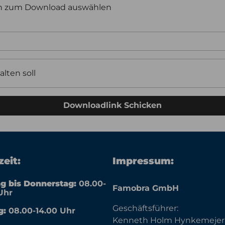
en zum Download auswählen
alten soll
Downloadlink Schicken
eit:
Impressum:
g bis Donnerstag:
08.00-
Famobra GmbH
Uhr
Geschäftsführer:
g:
08.00-14.00 Uhr
Kenneth Holm Hynkemejer