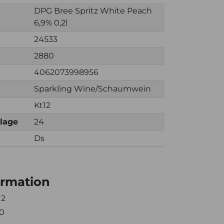
DPG Bree Spritz White Peach
6,9% 0,2l
24533
2880
4062073998956
Sparkling Wine/Schaumwein
Kt12
nlage
24
Ds
ormation
12
0