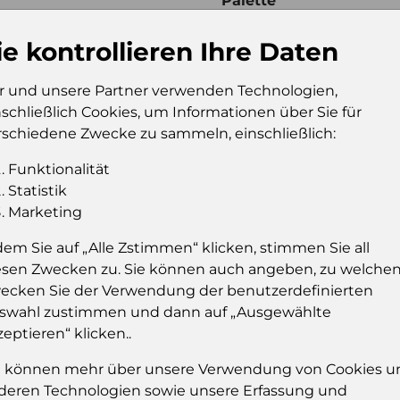
Palette
Konsumeinheit
Ds
ie kontrollieren Ihre Daten
Stückzahl pro
28
Palette
r und unsere Partner verwenden Technologien,
nschließlich Cookies, um Informationen über Sie für
rschiedene Zwecke zu sammeln, einschließlich:
Einloggen u
Funktionalität
Statistik
Sie müssen eingelog
Marketing
dies
dem Sie auf „Alle Zstimmen“ klicken, stimmen Sie all
Einloggen
esen Zwecken zu. Sie können auch angeben, zu welche
ecken Sie der Verwendung der benutzerdefinierten
swahl zustimmen und dann auf „Ausgewählte
zeptieren“ klicken..
e können mehr über unsere Verwendung von Cookies u
deren Technologien sowie unsere Erfassung und