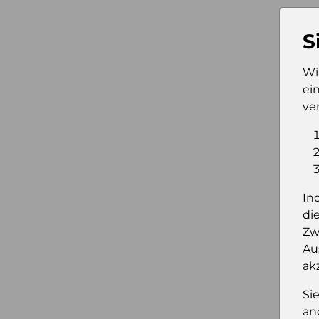
S
Wi
ei
ve
In
di
Zw
Au
ak
Si
an