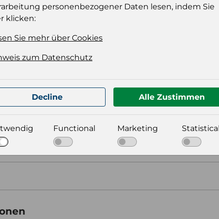
rarbeitung personenbezogener Daten lesen, indem Sie
r klicken:
t für Ihre Produktdatei aus
sen Sie mehr über Cookies
nweis zum Datenschutz
Decline
Alle Zustimmen
twendig
Functional
Marketing
Statistica
aus
ionen