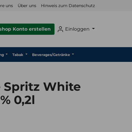
re uns
Über uns
Hinweis zum Datenschutz
hop Konto erstellen
Einloggen
ng
Tabak
Beverages/Getränke
 Spritz White
% 0,2l