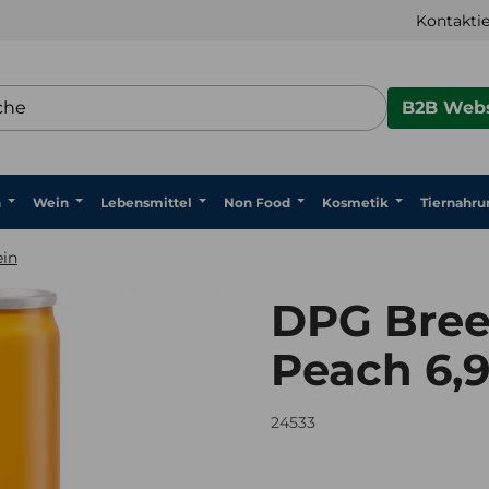
Kontaktie
B2B Webs
n
Wein
Lebensmittel
Non Food
Kosmetik
Tiernahru
in
DPG Bree
Peach 6,9
24533