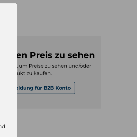
80
m den Preis zu sehen
gt sein, um Preise zu sehen und/oder
es Produkt zu kaufen.
Anmeldung für B2B Konto
n
nd