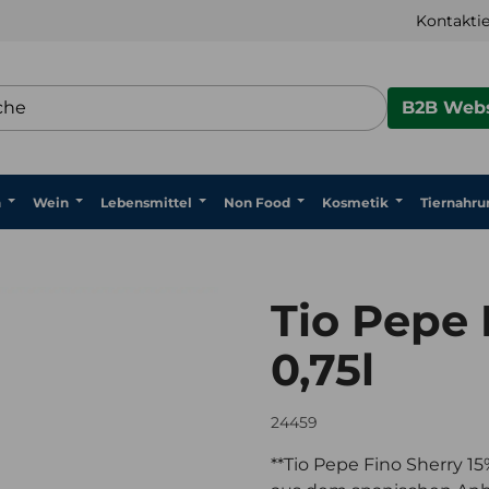
Kontaktie
B2B Webs
n
Wein
Lebensmittel
Non Food
Kosmetik
Tiernahru
Tio Pepe 
0,75l
24459
**Tio Pepe Fino Sherry 15%