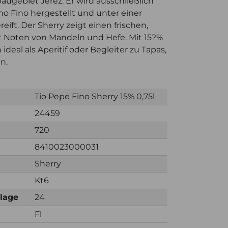
ugebiet Jerez. Er wird ausschließlich
o Fino hergestellt und unter einer
ift. Der Sherry zeigt einen frischen,
t Noten von Mandeln und Hefe. Mit 15?%
h ideal als Aperitif oder Begleiter zu Tapas,
n.
Tio Pepe Fino Sherry 15% 0,75l
24459
720
8410023000031
Sherry
Kt6
nlage
24
Fl