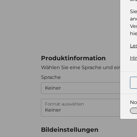
Si
an
Ve
hie
Le
Produktinformation
Hi
Wählen Sie eine Sprache und ein Forma
Sprache
Keiner
No
Format auswählen
Bildeinstellungen