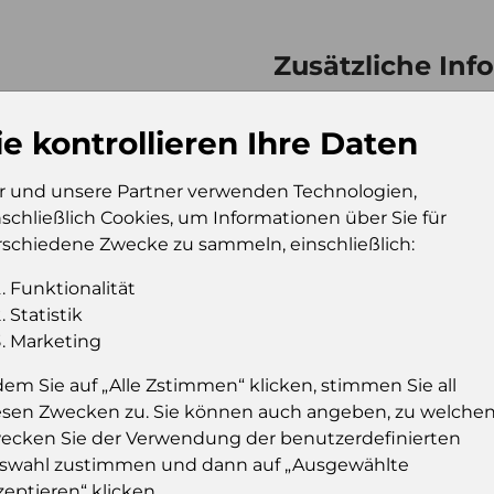
Zusätzliche Inf
Verkaufseinheit (VE)
Kt
Verkaufseinheit pro
12
ie kontrollieren Ihre Daten
Palette
Konsumeinheit
Fl
r und unsere Partner verwenden Technologien,
nschließlich Cookies, um Informationen über Sie für
Stückzahl pro
72
rschiedene Zwecke zu sammeln, einschließlich:
Palette
Funktionalität
Statistik
Marketing
Einloggen u
dem Sie auf „Alle Zstimmen“ klicken, stimmen Sie all
Sie müssen eingelog
esen Zwecken zu. Sie können auch angeben, zu welche
dies
ecken Sie der Verwendung der benutzerdefinierten
swahl zustimmen und dann auf „Ausgewählte
Einloggen
zeptieren“ klicken..