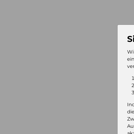
S
Wi
ei
ve
In
di
Zw
Au
ak