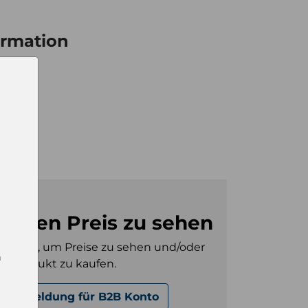
ormation
6
0
0
m den Preis zu sehen
gt sein, um Preise zu sehen und/oder
n
es Produkt zu kaufen.
Anmeldung für B2B Konto