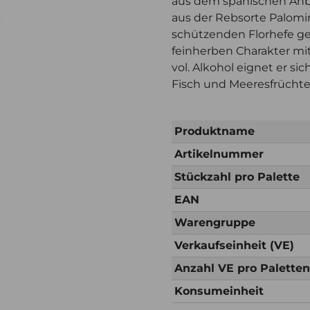
aus dem spanischen Anba
aus der Rebsorte Palomin
schützenden Florhefe gere
feinherben Charakter mi
vol. Alkohol eignet er sic
Fisch und Meeresfrüchte
Produktname
Artikelnummer
Stückzahl pro Palette
EAN
Warengruppe
Verkaufseinheit (VE)
Anzahl VE pro Palette
Konsumeinheit