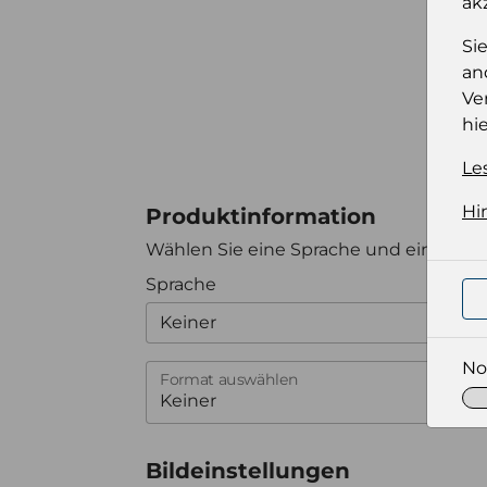
ak
Si
an
Ve
hie
Le
Hi
Produktinformation
Wählen Sie eine Sprache und ein Forma
Sprache
Keiner
No
Format auswählen
Bildeinstellungen