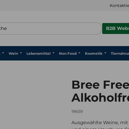
Kontaktie
B2B Webs
n
Wein
Lebensmittel
Non Food
Kosmetik
Tiernahru
Bree Fre
Alkoholfre
19659
Ausgewählte Weine, mit 