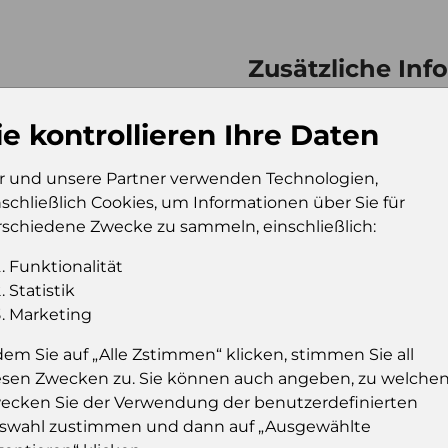
Zusätzliche Inf
Verkaufseinheit (VE)
Kt
ie kontrollieren Ihre Daten
Verkaufseinheit pro
10
Palette
r und unsere Partner verwenden Technologien,
Konsumeinheit
Fl
nschließlich Cookies, um Informationen über Sie für
Stückzahl pro
60
rschiedene Zwecke zu sammeln, einschließlich:
Palette
Funktionalität
Statistik
Marketing
Einloggen u
dem Sie auf „Alle Zstimmen“ klicken, stimmen Sie all
Sie müssen eingelog
esen Zwecken zu. Sie können auch angeben, zu welche
dies
ecken Sie der Verwendung der benutzerdefinierten
swahl zustimmen und dann auf „Ausgewählte
Einloggen