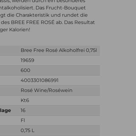
ssis, werden durch ein besonderes
talkoholisiert. Das Frucht-Bouquet
ägt die Charakteristik und rundet die
t des BREE FREE ROSÉ ab. Das Resultat
ger Kalorien!
Bree Free Rosé Alkoholfrei 0,75l
19659
600
4003301086991
Rosé Wine/Roséwein
Kt6
nlage
16
Fl
0,75 L