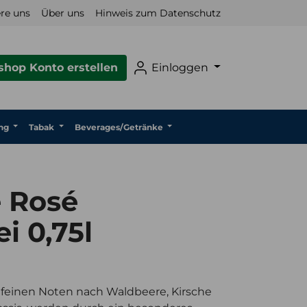
re uns
Über uns
Hinweis zum Datenschutz
hop Konto erstellen
Einloggen
ng
Tabak
Beverages/Getränke
e Rosé
i 0,75l
feinen Noten nach Waldbeere, Kirsche