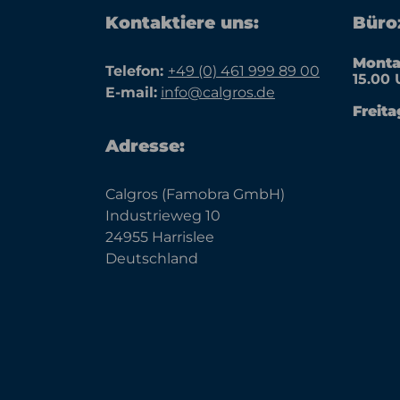
Kontaktiere uns:
Büroz
Monta
Telefon:
+49 (0) 461 999 89 00
15.00 
E-mail:
info@calgros.de
Freita
Adresse:
Calgros (Famobra GmbH)
Industrieweg 10
24955 Harrislee
Deutschland