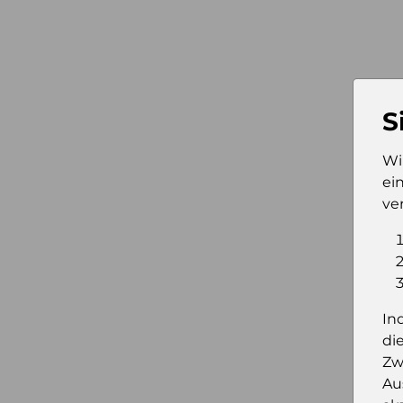
S
Wi
ei
ve
In
di
Zw
Au