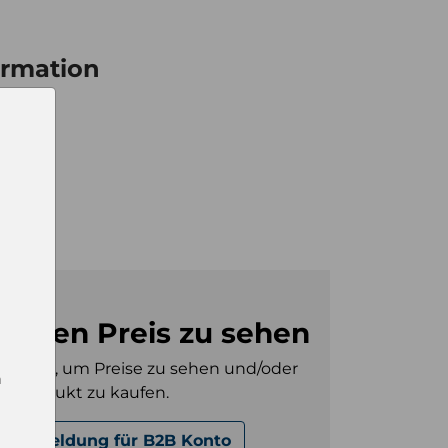
ormation
6
0
0
m den Preis zu sehen
gt sein, um Preise zu sehen und/oder
n
es Produkt zu kaufen.
Anmeldung für B2B Konto