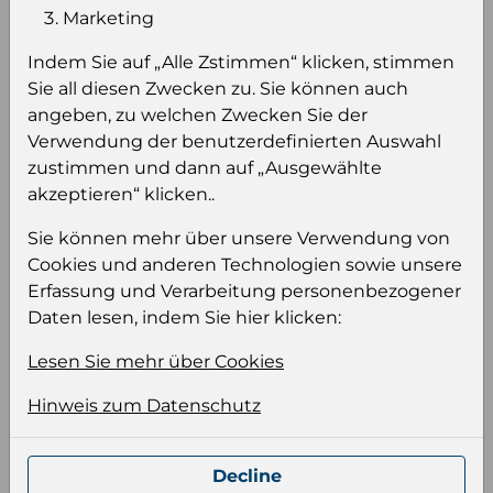
Einloggen um den Preis zu
Marketing
sehen
Indem Sie auf „Alle Zstimmen“ klicken, stimmen
Sie müssen eingeloggt sein, um Preise zu
Sie all diesen Zwecken zu. Sie können auch
sehen und/oder dieses Produkt zu kaufen.
angeben, zu welchen Zwecken Sie der
Verwendung der benutzerdefinierten Auswahl
Einloggen
Anmeldung für B2B Konto
zustimmen und dann auf „Ausgewählte
akzeptieren“ klicken..
Sie können mehr über unsere Verwendung von
Cookies und anderen Technologien sowie unsere
Erfassung und Verarbeitung personenbezogener
Produktinformation
Daten lesen, indem Sie hier klicken:
Wählen Sie eine Sprache und ein Format für
Lesen Sie mehr über Cookies
Ihre Produktdatei aus
Hinweis zum Datenschutz
Sprache
Keiner
Decline