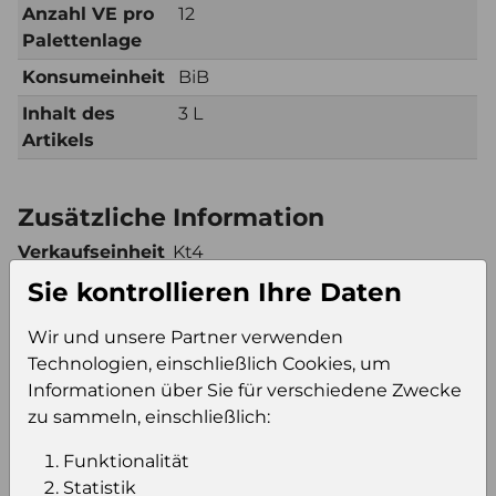
Anzahl VE pro
12
Palettenlage
Konsumeinheit
BiB
Inhalt des
3 L
Artikels
Zusätzliche Information
Verkaufseinheit
Kt4
(VE)
Sie kontrollieren Ihre Daten
Verkaufseinheit
60
pro Palette
Wir und unsere Partner verwenden
Technologien, einschließlich Cookies, um
Konsumeinheit
BiB
Informationen über Sie für verschiedene Zwecke
Stückzahl pro
240
zu sammeln, einschließlich:
Palette
Funktionalität
Statistik