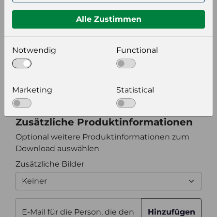
Format auswählen
Alle Zustimmen
Bildeinstellungen
Notwendig
Functional
wählen Sie eine Auflösung für Ihr Bild aus
Bildauflösung
Marketing
Statistical
Zusätzliche Produktinformationen
Optional weitere Produktinformationen zum
Download auswählen
Zusätzliche Bilder
Keiner
E-Mail für die Person, die den
Hinzufügen