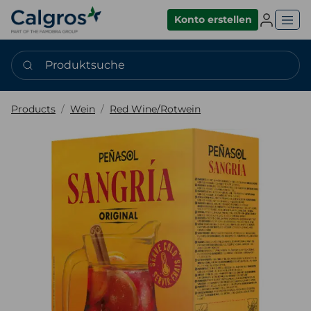
Einlogge
Konto erstellen
Produktsuche
Products
Wein
Red Wine/Rotwein