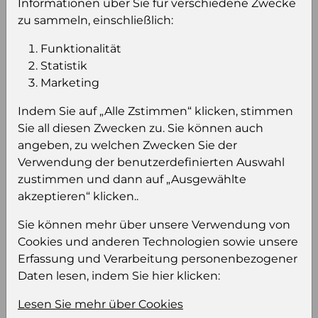
(VE)
Informationen über Sie für verschiedene Zwecke
zu sammeln, einschließlich:
Verkaufseinheit
60
pro Palette
Funktionalität
Konsumeinheit
BiB
Statistik
Stückzahl pro
240
Marketing
Palette
Indem Sie auf „Alle Zstimmen“ klicken, stimmen
Sie all diesen Zwecken zu. Sie können auch
angeben, zu welchen Zwecken Sie der
Einloggen um den Preis zu
Verwendung der benutzerdefinierten Auswahl
sehen
zustimmen und dann auf „Ausgewählte
Sie müssen eingeloggt sein, um Preise zu
akzeptieren“ klicken..
sehen und/oder dieses Produkt zu kaufen.
Sie können mehr über unsere Verwendung von
Cookies und anderen Technologien sowie unsere
Einloggen
Anmeldung für B2B Konto
Erfassung und Verarbeitung personenbezogener
Daten lesen, indem Sie hier klicken:
Lesen Sie mehr über Cookies