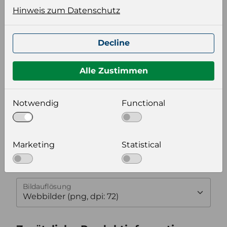
Hinweis zum Datenschutz
Produktinformation
Wählen Sie eine Sprache und ein Format für
Decline
Ihre Produktdatei aus
Sprache
Alle Zustimmen
Keiner
Notwendig
Functional
Format auswählen
Marketing
Statistical
Bildeinstellungen
wählen Sie eine Auflösung für Ihr Bild aus
Bildauflösung