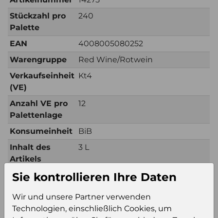
Stückzahl pro
240
Palette
EAN
4008005080252
Warengruppe
Red Wine/Rotwein
Verkaufseinheit
Kt4
(VE)
Anzahl VE pro
12
Palettenlage
Konsumeinheit
BiB
Inhalt des
3 L
Artikels
Sie kontrollieren Ihre Daten
Zusätzliche Information
Wir und unsere Partner verwenden
Verkaufseinheit
Kt4
Technologien, einschließlich Cookies, um