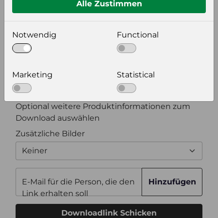
Alle Zustimmen
Bildeinstellungen
wählen Sie eine Auflösung für Ihr Bild aus
Notwendig
Functional
Bildauflösung
Marketing
Statistical
Zusätzliche Produktinformationen
Optional weitere Produktinformationen zum
Download auswählen
Zusätzliche Bilder
Keiner
E-Mail für die Person, die den
Hinzufügen
Link erhalten soll
Downloadlink Schicken