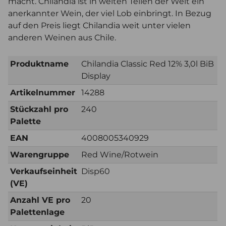
macht. Chilandia ist in weiten Teilen der Welt ein
anerkannter Wein, der viel Lob einbringt. In Bezug
auf den Preis liegt Chilandia weit unter vielen
anderen Weinen aus Chile.
Produktname
Chilandia Classic Red 12% 3,0l BiB
Display
Artikelnummer
14288
Stückzahl pro
240
Palette
EAN
4008005340929
Warengruppe
Red Wine/Rotwein
Verkaufseinheit
Disp60
(VE)
Anzahl VE pro
20
Palettenlage