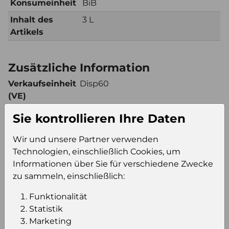
Konsumeinheit
BiB
Inhalt des
3 L
Artikels
Zusätzliche Information
Verkaufseinheit
Disp60
(VE)
Verkaufseinheit
4
Sie kontrollieren Ihre Daten
pro Palette
Konsumeinheit
BiB
Wir und unsere Partner verwenden
Stückzahl pro
240
Technologien, einschließlich Cookies, um
Palette
Informationen über Sie für verschiedene Zwecke
zu sammeln, einschließlich:
Funktionalität
Einloggen um den Preis zu
Statistik
sehen
Marketing