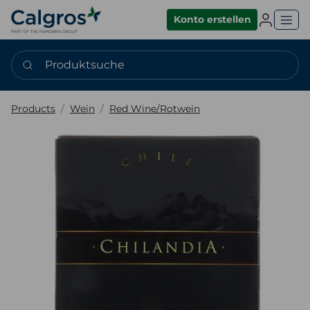
Einlogge
Konto erstellen
Produktsuche
Products
Wein
Red Wine/Rotwein