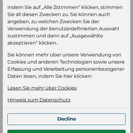
Sie müssen eingeloggt sein, um Preise zu
Indem Sie auf „Alle Zstimmen“ klicken, stimmen
sehen und/oder dieses Produkt zu kaufen.
Sie all diesen Zwecken zu. Sie können auch
angeben, zu welchen Zwecken Sie der
Einloggen
Anmeldung für B2B Konto
Verwendung der benutzerdefinierten Auswahl
zustimmen und dann auf „Ausgewählte
akzeptieren“ klicken..
Sie können mehr über unsere Verwendung von
Cookies und anderen Technologien sowie unsere
Produktinformation
Erfassung und Verarbeitung personenbezogener
Daten lesen, indem Sie hier klicken:
Wählen Sie eine Sprache und ein Format für
Ihre Produktdatei aus
Lesen Sie mehr über Cookies
Sprache
Hinweis zum Datenschutz
Keiner
Decline
Format auswählen