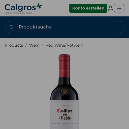
Einlogge
Konto erstellen
Produktsuche
Products
Wein
Red Wine/Rotwein