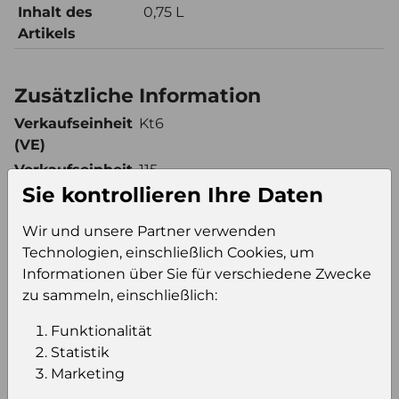
Inhalt des
0,75 L
Artikels
Zusätzliche Information
Verkaufseinheit
Kt6
(VE)
Verkaufseinheit
115
Sie kontrollieren Ihre Daten
pro Palette
Konsumeinheit
Fl
Wir und unsere Partner verwenden
Stückzahl pro
690
Technologien, einschließlich Cookies, um
Palette
Informationen über Sie für verschiedene Zwecke
zu sammeln, einschließlich:
Einloggen um den Preis zu
Funktionalität
Statistik
sehen
Marketing
Sie müssen eingeloggt sein, um Preise zu