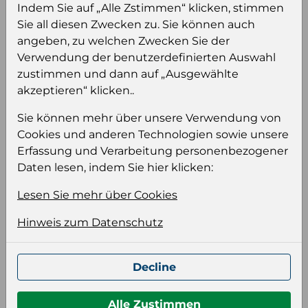
sehen und/oder dieses Produkt zu kaufen.
Indem Sie auf „Alle Zstimmen“ klicken, stimmen
Sie all diesen Zwecken zu. Sie können auch
Einloggen
Anmeldung für B2B Konto
angeben, zu welchen Zwecken Sie der
Verwendung der benutzerdefinierten Auswahl
zustimmen und dann auf „Ausgewählte
akzeptieren“ klicken..
Sie können mehr über unsere Verwendung von
Cookies und anderen Technologien sowie unsere
Produktinformation
Erfassung und Verarbeitung personenbezogener
Wählen Sie eine Sprache und ein Format für
Daten lesen, indem Sie hier klicken:
Ihre Produktdatei aus
Lesen Sie mehr über Cookies
Sprache
Keiner
Hinweis zum Datenschutz
Format auswählen
Decline
Alle Zustimmen