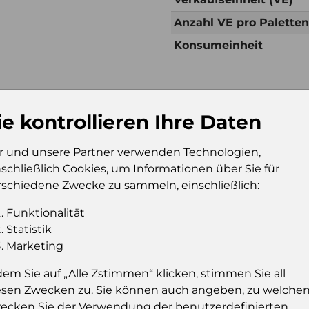
Anzahl VE pro Palette
Konsumeinheit
Zusätzliche Inf
ie kontrollieren Ihre Daten
Verkaufseinheit (VE)
Kt
Verkaufseinheit pro
95
r und unsere Partner verwenden Technologien,
Palette
nschließlich Cookies, um Informationen über Sie für
Konsumeinheit
Fl
rschiedene Zwecke zu sammeln, einschließlich:
Stückzahl pro
57
Funktionalität
Palette
Statistik
Marketing
dem Sie auf „Alle Zstimmen“ klicken, stimmen Sie all
Einloggen u
esen Zwecken zu. Sie können auch angeben, zu welche
ecken Sie der Verwendung der benutzerdefinierten