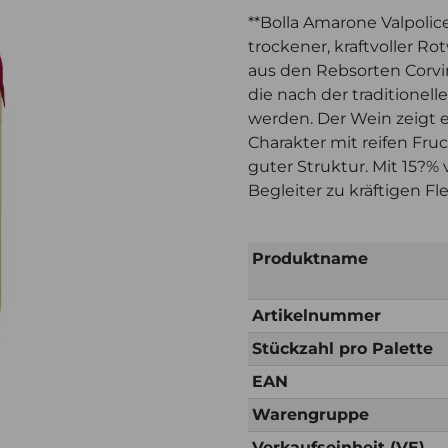
**Bolla Amarone Valpolicel
trockener, kraftvoller Ro
aus den Rebsorten Corvin
die nach der traditione
werden. Der Wein zeigt e
Charakter mit reifen Fr
guter Struktur. Mit 15?% 
Begleiter zu kräftigen Fl
Produktname
Artikelnummer
Stückzahl pro Palette
EAN
Warengruppe
Verkaufseinheit (VE)