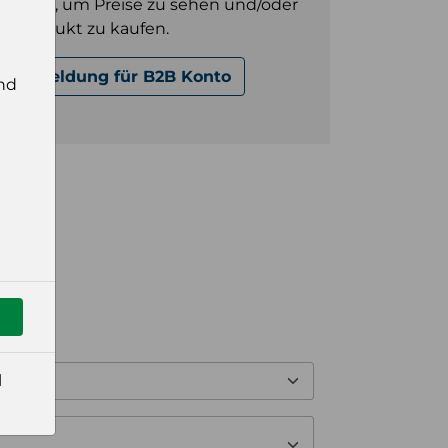
gt sein, um Preise zu sehen und/oder
es Produkt zu kaufen.
Anmeldung für B2B Konto
nd
l