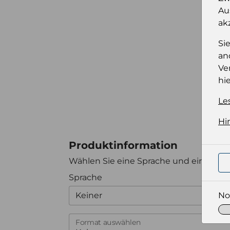
Au
ak
Si
an
Ve
hie
Le
Hi
Produktinformation
Wählen Sie eine Sprache und ein Forma
Sprache
Keiner
No
Format auswählen