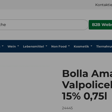
Kontaktie
B2B Webs
n
Wein
Lebensmittel
Non Food
Kosmetik
Tiernahru
Bolla Am
Valpolice
15% 0,75l
24445