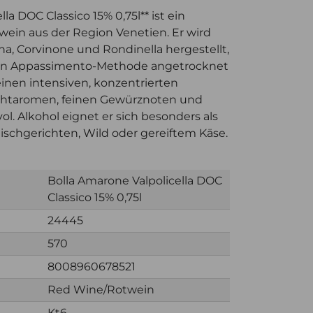
la DOC Classico 15% 0,75l** ist ein
twein aus der Region Venetien. Er wird
a, Corvinone und Rondinella hergestellt,
llen Appassimento-Methode angetrocknet
inen intensiven, konzentrierten
uchtaromen, feinen Gewürznoten und
vol. Alkohol eignet er sich besonders als
eischgerichten, Wild oder gereiftem Käse.
Bolla Amarone Valpolicella DOC
Classico 15% 0,75l
24445
570
8008960678521
Red Wine/Rotwein
Kt6