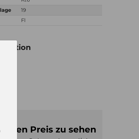
nlage
19
Fl
ormation
6
0
m den Preis zu sehen
n