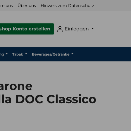
re uns
Über uns
Hinweis zum Datenschutz
hop Konto erstellen
Einloggen
ng
Tabak
Beverages/Getränke
arone
lla DOC Classico