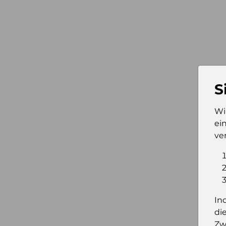
S
Wi
ei
ve
In
di
Zw