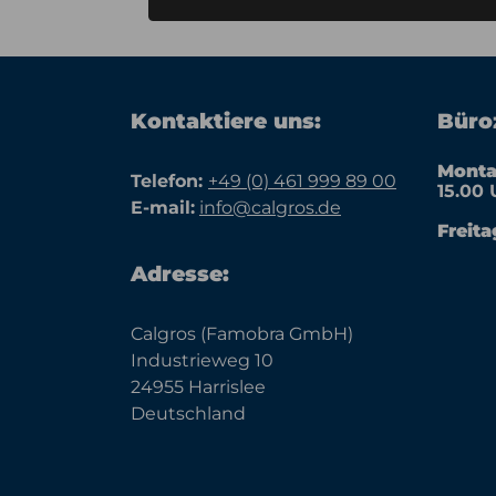
Kontaktiere uns:
Büroz
Monta
Telefon:
+49 (0) 461 999 89 00
15.00 
E-mail:
info@calgros.de
Freita
Adresse:
Calgros (Famobra GmbH)
Industrieweg 10
24955 Harrislee
Deutschland