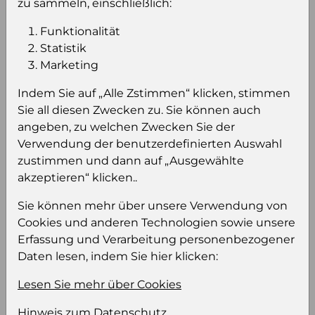
zu sammeln, einschließlich:
pro Palette
Konsumeinheit
Fl
Funktionalität
Stückzahl pro
600
Statistik
Palette
Marketing
Indem Sie auf „Alle Zstimmen“ klicken, stimmen
Sie all diesen Zwecken zu. Sie können auch
Einloggen um den Preis zu
angeben, zu welchen Zwecken Sie der
sehen
Verwendung der benutzerdefinierten Auswahl
Sie müssen eingeloggt sein, um Preise zu
zustimmen und dann auf „Ausgewählte
sehen und/oder dieses Produkt zu kaufen.
akzeptieren“ klicken..
Sie können mehr über unsere Verwendung von
Einloggen
Anmeldung für B2B Konto
Cookies und anderen Technologien sowie unsere
Erfassung und Verarbeitung personenbezogener
Daten lesen, indem Sie hier klicken:
Lesen Sie mehr über Cookies
Produktinformation
Hinweis zum Datenschutz