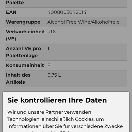
Palette
EAN
4008005042014
Warengruppe
Alcohol Free Wine/Alkoholfreie
Verkaufseinheit
Kt6
(VE)
Anzahl VE pro
1
Palettenlage
Konsumeinheit
Fl
Inhalt des
0,75 L
Artikels
Sie kontrollieren Ihre Daten
Zusätzliche Information
Verkaufseinheit
Kt6
Wir und unsere Partner verwenden
(VE)
Technologien, einschließlich Cookies, um
Informationen über Sie für verschiedene Zwecke
Verkaufseinheit
100