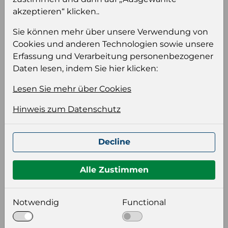
Wählen Sie eine Sprache und ein Format für
akzeptieren“ klicken..
Ihre Produktdatei aus
Sie können mehr über unsere Verwendung von
Sprache
Cookies und anderen Technologien sowie unsere
Keiner
Erfassung und Verarbeitung personenbezogener
Daten lesen, indem Sie hier klicken:
Format auswählen
Lesen Sie mehr über Cookies
Hinweis zum Datenschutz
Bildeinstellungen
wählen Sie eine Auflösung für Ihr Bild aus
Decline
Bildauflösung
Alle Zustimmen
Zusätzliche Produktinformationen
Notwendig
Functional
Optional weitere Produktinformationen zum
Download auswählen