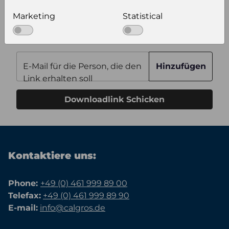
Zusätzliche Bilder
Marketing
Statistical
Keiner
E-Mail für die Person, die den
Hinzufügen
Link erhalten soll
Downloadlink Schicken
Kontaktiere uns:
Phone:
+49 (0) 461 999 89 00
Telefax:
+49 (0) 461 999 89 90
E-mail:
info@calgros.de