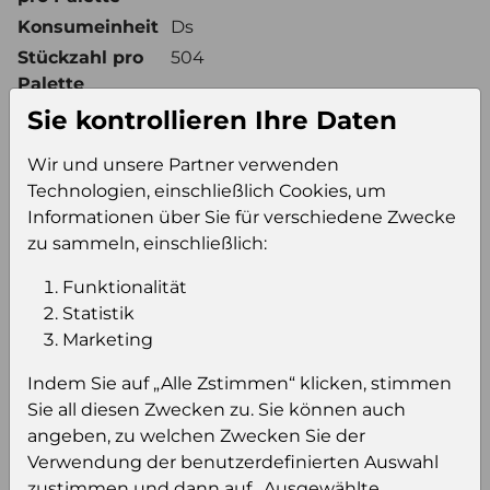
Konsumeinheit
Ds
Stückzahl pro
504
Palette
Sie kontrollieren Ihre Daten
Wir und unsere Partner verwenden
Einloggen um den Preis zu
Technologien, einschließlich Cookies, um
sehen
Informationen über Sie für verschiedene Zwecke
Sie müssen eingeloggt sein, um Preise zu
zu sammeln, einschließlich:
sehen und/oder dieses Produkt zu kaufen.
Funktionalität
Statistik
Einloggen
Anmeldung für B2B Konto
Marketing
Indem Sie auf „Alle Zstimmen“ klicken, stimmen
Sie all diesen Zwecken zu. Sie können auch
angeben, zu welchen Zwecken Sie der
Verwendung der benutzerdefinierten Auswahl
Produktinformation
zustimmen und dann auf „Ausgewählte