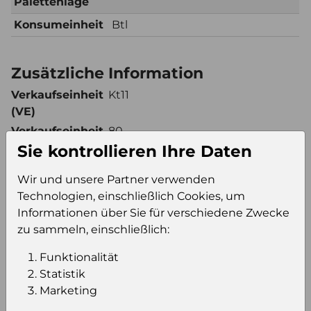
Palettenlage
Konsumeinheit
Btl
Zusätzliche Information
Verkaufseinheit
Kt11
(VE)
Verkaufseinheit
80
pro Palette
Sie kontrollieren Ihre Daten
Konsumeinheit
Btl
Wir und unsere Partner verwenden
Stückzahl pro
880
Technologien, einschließlich Cookies, um
Palette
Informationen über Sie für verschiedene Zwecke
zu sammeln, einschließlich:
Einloggen um den Preis zu
Funktionalität
sehen
Statistik
Marketing
Sie müssen eingeloggt sein, um Preise zu