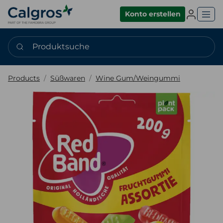
Einlogge
Konto erstellen
Produktsuche
Products
Süßwaren
Wine Gum/Weingummi