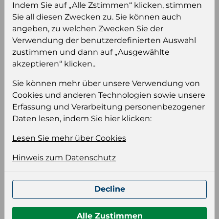
sehen und/oder dieses Produkt zu kaufen.
Indem Sie auf „Alle Zstimmen“ klicken, stimmen
Sie all diesen Zwecken zu. Sie können auch
Einloggen
Anmeldung für B2B Konto
angeben, zu welchen Zwecken Sie der
Verwendung der benutzerdefinierten Auswahl
zustimmen und dann auf „Ausgewählte
akzeptieren“ klicken..
Sie können mehr über unsere Verwendung von
Cookies und anderen Technologien sowie unsere
Produktinformation
Erfassung und Verarbeitung personenbezogener
Wählen Sie eine Sprache und ein Format für
Daten lesen, indem Sie hier klicken:
Ihre Produktdatei aus
Lesen Sie mehr über Cookies
Sprache
Keiner
Hinweis zum Datenschutz
Format auswählen
Decline
Alle Zustimmen