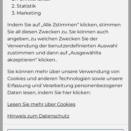
Statistik
Marketing
Einloggen um den Preis zu
Indem Sie auf „Alle Zstimmen“ klicken, stimmen
sehen
Sie all diesen Zwecken zu. Sie können auch
Sie müssen eingeloggt sein, um Preise zu
angeben, zu welchen Zwecken Sie der
sehen und/oder dieses Produkt zu kaufen.
Verwendung der benutzerdefinierten Auswahl
zustimmen und dann auf „Ausgewählte
Einloggen
Anmeldung für B2B Konto
akzeptieren“ klicken..
Sie können mehr über unsere Verwendung von
Cookies und anderen Technologien sowie unsere
Erfassung und Verarbeitung personenbezogener
Daten lesen, indem Sie hier klicken:
Produktinformation
Lesen Sie mehr über Cookies
Wählen Sie eine Sprache und ein Format für
Hinweis zum Datenschutz
Ihre Produktdatei aus
Sprache