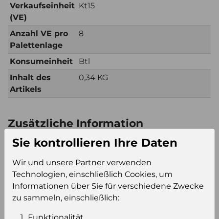
Verkaufseinheit
Kt15
(VE)
Anzahl VE pro
8
Palettenlage
Konsumeinheit
Btl
Inhalt des
0,34 KG
Artikels
Zusätzliche Information
Verkaufseinheit
Kt15
Sie kontrollieren Ihre Daten
(VE)
Wir und unsere Partner verwenden
Verkaufseinheit
40
Technologien, einschließlich Cookies, um
pro Palette
Informationen über Sie für verschiedene Zwecke
Konsumeinheit
Btl
zu sammeln, einschließlich:
Stückzahl pro
600
Palette
Funktionalität