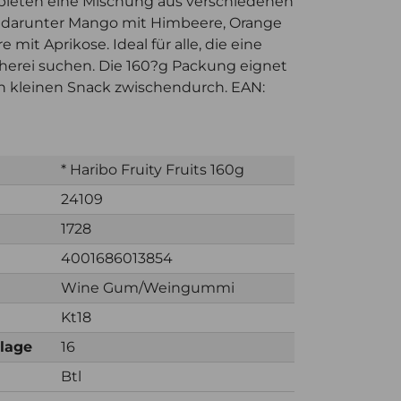
bieten eine Mischung aus verschiedenen
darunter Mango mit Himbeere, Orange
 mit Aprikose. Ideal für alle, die eine
herei suchen. Die 160?g Packung eignet
en kleinen Snack zwischendurch. EAN:
* Haribo Fruity Fruits 160g
24109
1728
4001686013854
Wine Gum/Weingummi
Kt18
nlage
16
Btl