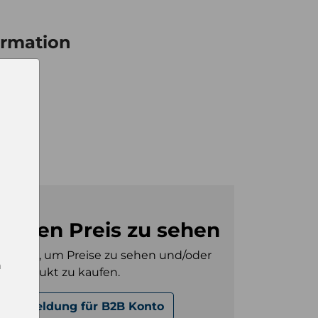
ormation
18
l
28
m den Preis zu sehen
gt sein, um Preise zu sehen und/oder
n
es Produkt zu kaufen.
Anmeldung für B2B Konto