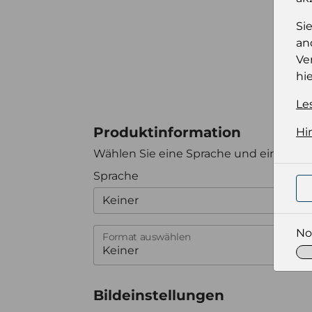
Si
an
Ve
hie
Le
Produktinformation
Hi
Wählen Sie eine Sprache und ein Forma
Sprache
Keiner
No
Format auswählen
Bildeinstellungen