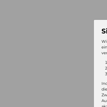
S
Wi
ei
ve
In
di
Zw
Au
ak