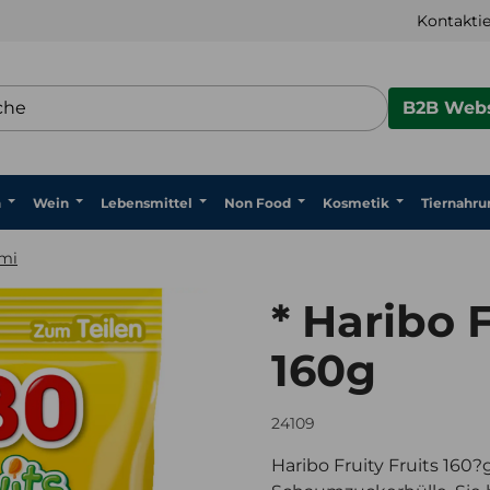
Kontaktie
B2B Webs
n
Wein
Lebensmittel
Non Food
Kosmetik
Tiernahru
mi
* Haribo F
160g
24109
Haribo Fruity Fruits 160