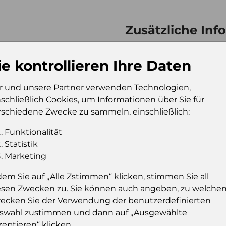
Zusätzliche Inf
Verkaufseinheit (VE)
Kt
Verkaufseinheit pro
96
ie kontrollieren Ihre Daten
Palette
Konsumeinheit
Bt
r und unsere Partner verwenden Technologien,
nschließlich Cookies, um Informationen über Sie für
Stückzahl pro
17
rschiedene Zwecke zu sammeln, einschließlich:
Palette
Funktionalität
Statistik
Marketing
Einloggen u
dem Sie auf „Alle Zstimmen“ klicken, stimmen Sie all
Sie müssen eingelog
esen Zwecken zu. Sie können auch angeben, zu welche
dies
ecken Sie der Verwendung der benutzerdefinierten
swahl zustimmen und dann auf „Ausgewählte
Einloggen
zeptieren“ klicken..