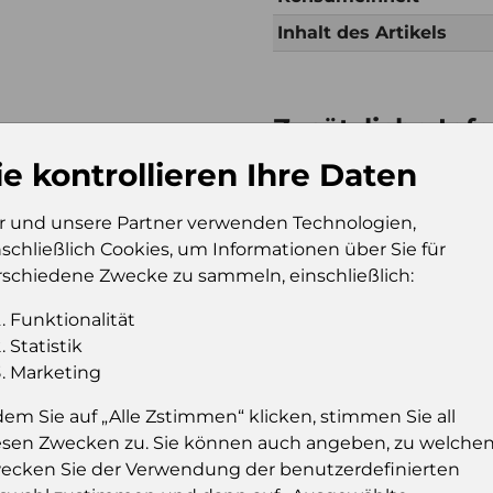
Inhalt des Artikels
Zusätzliche Inf
Verkaufseinheit (VE)
Kt
ie kontrollieren Ihre Daten
Verkaufseinheit pro
41
Palette
r und unsere Partner verwenden Technologien,
nschließlich Cookies, um Informationen über Sie für
Konsumeinheit
Pk
rschiedene Zwecke zu sammeln, einschließlich:
Stückzahl pro
50
Palette
Funktionalität
Statistik
Marketing
Einloggen u
dem Sie auf „Alle Zstimmen“ klicken, stimmen Sie all
esen Zwecken zu. Sie können auch angeben, zu welche
Sie müssen eingelog
ecken Sie der Verwendung der benutzerdefinierten
dies