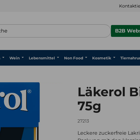
Kontaktie
B2B Webs
n
Wein
Lebensmittel
Non Food
Kosmetik
Tiernahru
Läkerol B
75g
27213
Leckere zuckerfreie Lakri