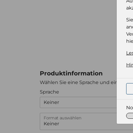
Au
ak
Si
an
Ve
hie
Le
Hi
Produktinformation
Wählen Sie eine Sprache und ein Forma
Sprache
Keiner
No
Format auswählen