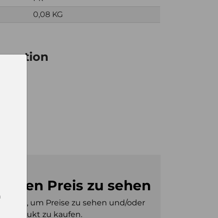
0,08 KG
ormation
12
8
16
m den Preis zu sehen
n
gt sein, um Preise zu sehen und/oder
es Produkt zu kaufen.