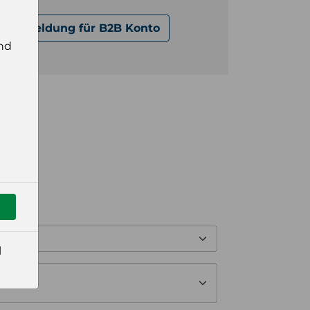
Anmeldung für B2B Konto
nd
l