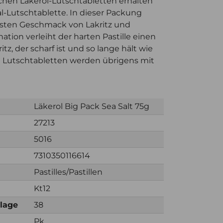
chen Läkerol-Lutschtabletten erhalten
l-Lutschtablette. In dieser Packung
chsten Geschmack von Lakritz und
ation verleiht der harten Pastille einen
z, der scharf ist und so lange hält wie
se Lutschtabletten werden übrigens mit
Läkerol Big Pack Sea Salt 75g
27213
5016
7310350116614
Pastilles/Pastillen
Kt12
nlage
38
Pk