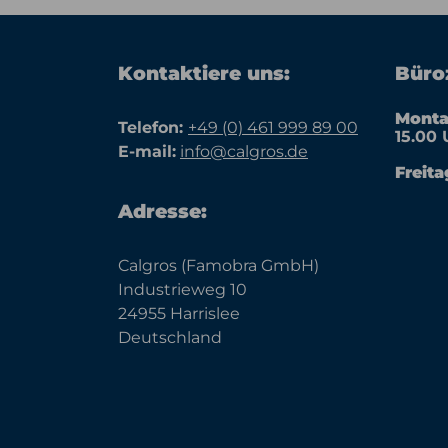
Kontaktiere uns:
Büroz
Monta
Telefon:
+49 (0) 461 999 89 00
15.00 
E-mail:
info@calgros.de
Freita
Adresse:
Calgros (Famobra GmbH)
Industrieweg 10
24955 Harrislee
Deutschland