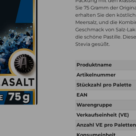
Packung mit den klassis
Sie 75 Gramm der Origina
erhalten Sie den köstli
Meersalz, und die Kombin
Geschmack von Salz-Lakrit
die schöne Pastille. Die
Stevia gesüßt.
Produktname
Artikelnummer
Stückzahl pro Palette
EAN
Warengruppe
Verkaufseinheit (VE)
Anzahl VE pro Palette
Konsumeinheit