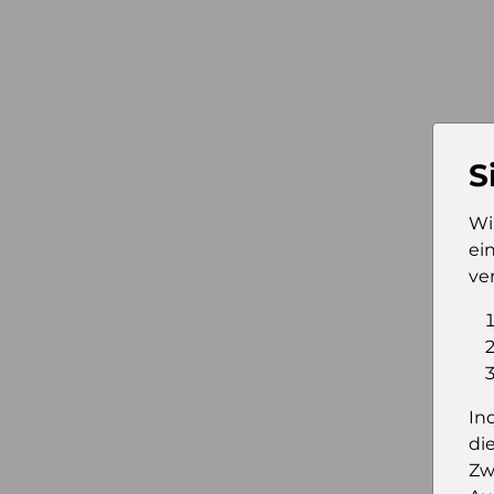
S
Wi
ei
ve
In
di
Zw