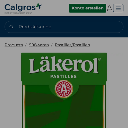
Einlogge
Konto erstellen
Produktsuche
Products
Süßwaren
Pastilles/Pastillen