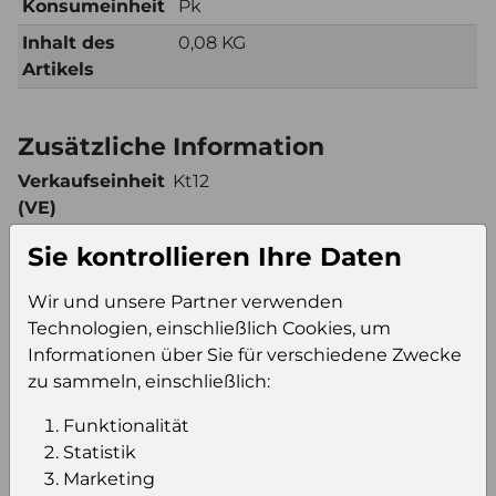
Konsumeinheit
Pk
Inhalt des
0,08 KG
Artikels
Zusätzliche Information
Verkaufseinheit
Kt12
(VE)
Verkaufseinheit
418
Sie kontrollieren Ihre Daten
pro Palette
Konsumeinheit
Pk
Wir und unsere Partner verwenden
Stückzahl pro
5016
Technologien, einschließlich Cookies, um
Palette
Informationen über Sie für verschiedene Zwecke
zu sammeln, einschließlich:
Funktionalität
Einloggen um den Preis zu
Statistik
sehen
Marketing