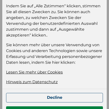
Sie müssen eingeloggt sein, um Preise zu
Indem Sie auf „Alle Zstimmen“ klicken, stimmen
sehen und/oder dieses Produkt zu kaufen.
Sie all diesen Zwecken zu. Sie können auch
angeben, zu welchen Zwecken Sie der
Einloggen
Anmeldung für B2B Konto
Verwendung der benutzerdefinierten Auswahl
zustimmen und dann auf „Ausgewählte
akzeptieren“ klicken..
Sie können mehr über unsere Verwendung von
Cookies und anderen Technologien sowie unsere
Produktinformation
Erfassung und Verarbeitung personenbezogener
Daten lesen, indem Sie hier klicken:
Wählen Sie eine Sprache und ein Format für
Ihre Produktdatei aus
Lesen Sie mehr über Cookies
Sprache
Hinweis zum Datenschutz
Keiner
Decline
Format auswählen