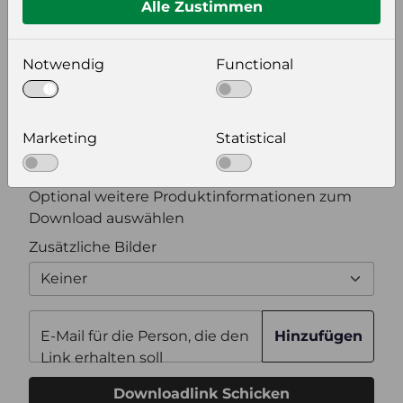
Alle Zustimmen
Bildeinstellungen
wählen Sie eine Auflösung für Ihr Bild aus
Notwendig
Functional
Bildauflösung
Marketing
Statistical
Zusätzliche Produktinformationen
Optional weitere Produktinformationen zum
Download auswählen
Zusätzliche Bilder
Keiner
E-Mail für die Person, die den
Hinzufügen
Link erhalten soll
Downloadlink Schicken