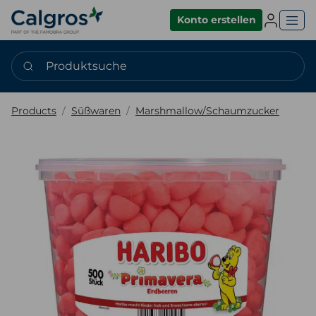
Einlogge
Konto erstellen
Produktsuche
Products
Süßwaren
Marshmallow/Schaumzucker