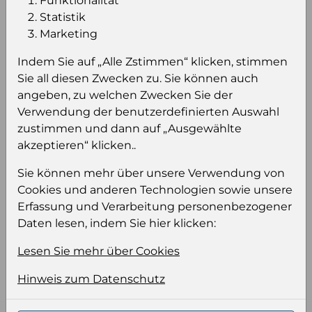
Funktionalität
Statistik
Marketing
Einloggen um den Preis zu
Indem Sie auf „Alle Zstimmen“ klicken, stimmen
sehen
Sie all diesen Zwecken zu. Sie können auch
angeben, zu welchen Zwecken Sie der
Sie müssen eingeloggt sein, um Preise zu
Verwendung der benutzerdefinierten Auswahl
sehen und/oder dieses Produkt zu kaufen.
zustimmen und dann auf „Ausgewählte
akzeptieren“ klicken..
Einloggen
Anmeldung für B2B Konto
Sie können mehr über unsere Verwendung von
Cookies und anderen Technologien sowie unsere
Erfassung und Verarbeitung personenbezogener
Daten lesen, indem Sie hier klicken:
Produktinformation
Lesen Sie mehr über Cookies
Wählen Sie eine Sprache und ein Format für
Hinweis zum Datenschutz
Ihre Produktdatei aus
Sprache