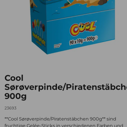
Cool
Sørøverpinde/Piratenstäbc
900g
23693
**Cool Sørøverpinde/Piratenstäbchen 900g** sind
fruchtige Gelée-Sticks in verschiedenen Farben und