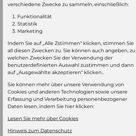
Einloggen
Anmeldung für B2B Konto
verschiedene Zwecke zu sammeln, einschließlich:
Funktionalität
Statistik
Marketing
Indem Sie auf „Alle Zstimmen“ klicken, stimmen Sie
Produktinformation
all diesen Zwecken zu. Sie können auch angeben, zu
Wählen Sie eine Sprache und ein Format für
welchen Zwecken Sie der Verwendung der
Ihre Produktdatei aus
benutzerdefinierten Auswahl zustimmen und dann
auf „Ausgewählte akzeptieren“ klicken..
Sprache
Keiner
Sie können mehr über unsere Verwendung von
Cookies und anderen Technologien sowie unsere
Erfassung und Verarbeitung personenbezogener
Format auswählen
Daten lesen, indem Sie hier klicken:
Lesen Sie mehr über Cookies
Bildeinstellungen
Hinweis zum Datenschutz
wählen Sie eine Auflösung für Ihr Bild aus