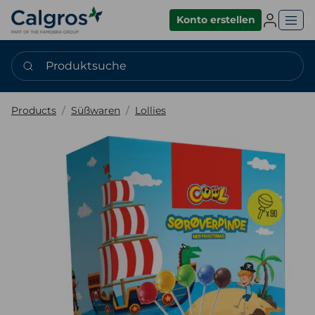
Einlogge
Konto erstellen
Produktsuche
Products
Süßwaren
Lollies