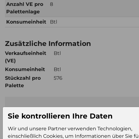
Anzahl VE pro
8
Palettenlage
Konsumeinheit
Btl
Zusätzliche Information
Verkaufseinheit
Btl
(VE)
Konsumeinheit
Btl
Stückzahl pro
576
Palette
Einloggen um den Preis zu sehe
Sie kontrollieren Ihre Daten
Sie müssen eingeloggt sein, um Preise zu sehen
und/oder dieses Produkt zu kaufen.
Wir und unsere Partner verwenden Technologien,
einschließlich Cookies, um Informationen über Sie fü