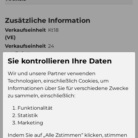
Zusätzliche Information
Verkaufseinheit
Kt18
(VE)
Verkaufseinheit
24
pro Palette
Sie kontrollieren Ihre Daten
Konsumeinheit
Pckg
Stückzahl pro
432
Wir und unsere Partner verwenden
Palette
Technologien, einschließlich Cookies, um
Informationen über Sie für verschiedene Zwecke
zu sammeln, einschließlich:
Einloggen um den Preis zu
Funktionalität
sehen
Statistik
Sie müssen eingeloggt sein, um Preise zu
Marketing
sehen und/oder dieses Produkt zu kaufen.
Indem Sie auf „Alle Zstimmen“ klicken, stimmen