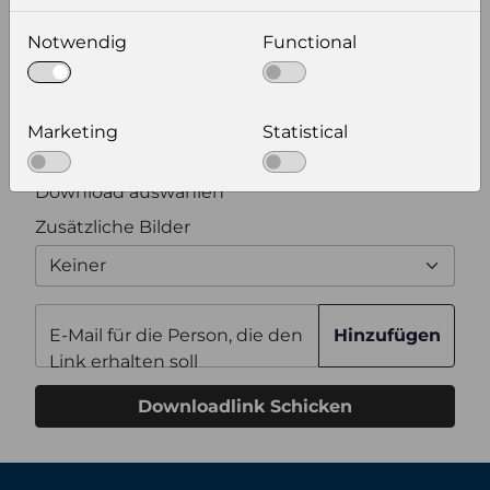
Notwendig
Functional
Bildauflösung
Zusätzliche Produktinformationen
Marketing
Statistical
Optional weitere Produktinformationen zum
Download auswählen
Zusätzliche Bilder
Keiner
E-Mail für die Person, die den
Hinzufügen
Link erhalten soll
Downloadlink Schicken