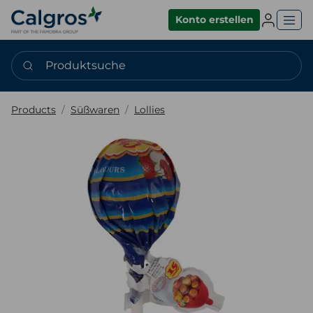
Einlogge
Konto erstellen
Produktsuche
Products
Süßwaren
Lollies