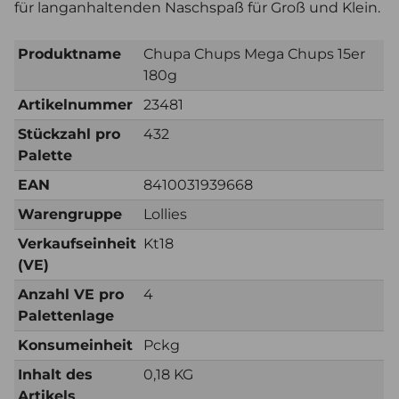
für langanhaltenden Naschspaß für Groß und Klein.
Produktname
Chupa Chups Mega Chups 15er
180g
Artikelnummer
23481
Stückzahl pro
432
Palette
EAN
8410031939668
Warengruppe
Lollies
Verkaufseinheit
Kt18
(VE)
Anzahl VE pro
4
Palettenlage
Konsumeinheit
Pckg
Inhalt des
0,18 KG
Artikels