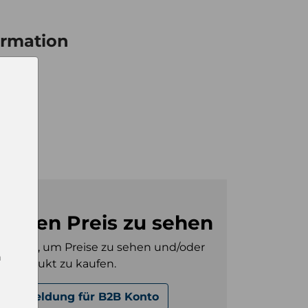
ormation
12
l
0
m den Preis zu sehen
gt sein, um Preise zu sehen und/oder
n
es Produkt zu kaufen.
Anmeldung für B2B Konto