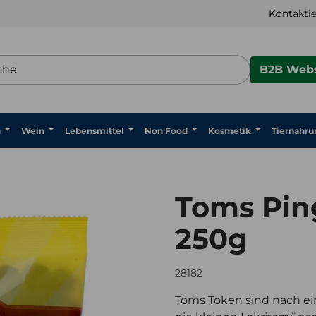
Kontaktie
B2B Webs
n
Wein
Lebensmittel
Non Food
Kosmetik
Tiernahru
Toms Ping
250g
28182
Toms Token sind nach ei