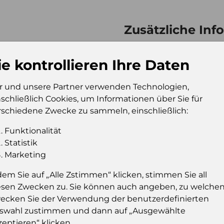
Zusätzliche Inf
Verkaufseinheit (VE)
Kt
Verkaufseinheit pro
80
ie kontrollieren Ihre Daten
Palette
Konsumeinheit
Bt
r und unsere Partner verwenden Technologien,
nschließlich Cookies, um Informationen über Sie für
Stückzahl pro
96
rschiedene Zwecke zu sammeln, einschließlich:
Palette
Funktionalität
Statistik
Marketing
Einloggen u
dem Sie auf „Alle Zstimmen“ klicken, stimmen Sie all
Sie müssen eingelog
esen Zwecken zu. Sie können auch angeben, zu welche
dies
ecken Sie der Verwendung der benutzerdefinierten
swahl zustimmen und dann auf „Ausgewählte
Einloggen
zeptieren“ klicken..