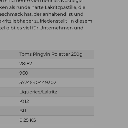
n sind heute viel mehr als Nostalgie.
n als runde harte Lakritzpastille, die
schmack hat, der anhaltend ist und
akritzliebhaber zufriedenstellt. In diesem
l gibt es viel für Unternehmen und
Toms Pingvin Poletter 250g
28182
960
5774540449302
Liquorice/Lakritz
Kt12
Btl
0,25 KG