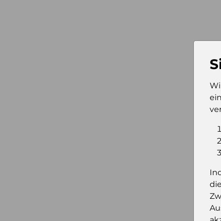
S
Wi
ei
ve
In
di
Zw
Au
ak