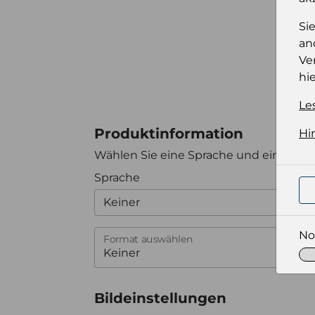
Si
an
Ve
hie
Le
Produktinformation
Hi
Wählen Sie eine Sprache und ein Forma
Sprache
Keiner
No
Format auswählen
Bildeinstellungen