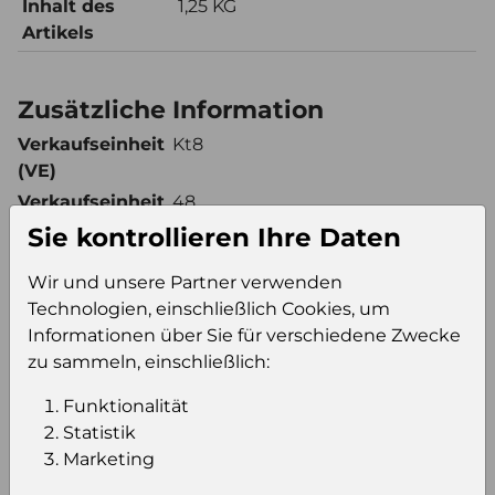
Inhalt des
1,25 KG
Artikels
Zusätzliche Information
Verkaufseinheit
Kt8
(VE)
Verkaufseinheit
48
pro Palette
Sie kontrollieren Ihre Daten
Konsumeinheit
Ds
Wir und unsere Partner verwenden
Stückzahl pro
384
Technologien, einschließlich Cookies, um
Palette
Informationen über Sie für verschiedene Zwecke
zu sammeln, einschließlich:
Einloggen um den Preis zu
Funktionalität
sehen
Statistik
Marketing
Sie müssen eingeloggt sein, um Preise zu