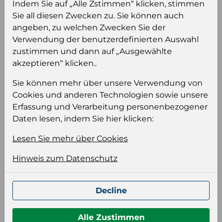
sehen und/oder dieses Produkt zu kaufen.
Indem Sie auf „Alle Zstimmen“ klicken, stimmen
Sie all diesen Zwecken zu. Sie können auch
Einloggen
Anmeldung für B2B Konto
angeben, zu welchen Zwecken Sie der
Verwendung der benutzerdefinierten Auswahl
zustimmen und dann auf „Ausgewählte
akzeptieren“ klicken..
Sie können mehr über unsere Verwendung von
Produktinformation
Cookies und anderen Technologien sowie unsere
Erfassung und Verarbeitung personenbezogener
Wählen Sie eine Sprache und ein Format für
Daten lesen, indem Sie hier klicken:
Ihre Produktdatei aus
Sprache
Lesen Sie mehr über Cookies
Keiner
Hinweis zum Datenschutz
Format auswählen
Decline
Alle Zustimmen