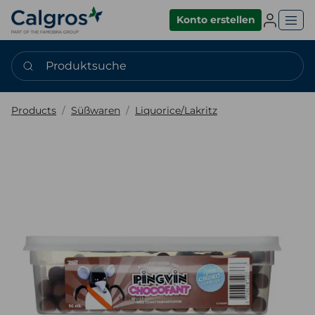
Einlogge
Konto erstellen
Produktsuche
Products
Süßwaren
Liquorice/Lakritz