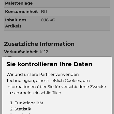
Palettenlage
Konsumeinheit
Btl
Inhalt des
0,18 KG
Artikels
Zusätzliche Information
Verkaufseinheit
Kt12
(VE)
Sie kontrollieren Ihre Daten
Verkaufseinheit
80
pro Palette
Wir und unsere Partner verwenden
Konsumeinheit
Btl
Technologien, einschließlich Cookies, um
Stückzahl pro
960
Informationen über Sie für verschiedene Zwecke
Palette
zu sammeln, einschließlich:
Funktionalität
Statistik
Einloggen um den Preis zu