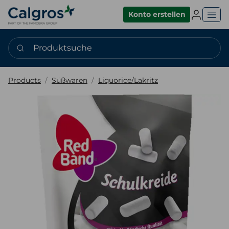
Einlogge
Konto erstellen
Produktsuche
Products
Süßwaren
Liquorice/Lakritz