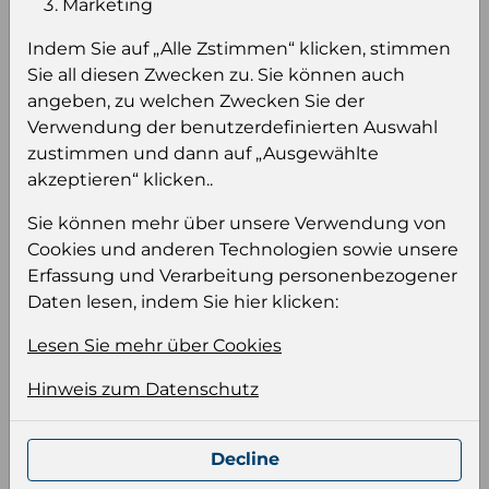
Marketing
sehen
Indem Sie auf „Alle Zstimmen“ klicken, stimmen
Sie müssen eingeloggt sein, um Preise zu
Sie all diesen Zwecken zu. Sie können auch
sehen und/oder dieses Produkt zu kaufen.
angeben, zu welchen Zwecken Sie der
Verwendung der benutzerdefinierten Auswahl
Einloggen
Anmeldung für B2B Konto
zustimmen und dann auf „Ausgewählte
akzeptieren“ klicken..
Sie können mehr über unsere Verwendung von
Cookies und anderen Technologien sowie unsere
Erfassung und Verarbeitung personenbezogener
Produktinformation
Daten lesen, indem Sie hier klicken:
Wählen Sie eine Sprache und ein Format für
Lesen Sie mehr über Cookies
Ihre Produktdatei aus
Sprache
Hinweis zum Datenschutz
Keiner
Decline
Format auswählen