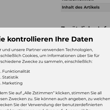
Inhalt des Artikels
Zusätzliche Inf
Verkaufseinheit (VE)
Ds
ie kontrollieren Ihre Daten
Verkaufseinheit pro
28
Palette
r und unsere Partner verwenden Technologien,
nschließlich Cookies, um Informationen über Sie für
Konsumeinheit
Ds
rschiedene Zwecke zu sammeln, einschließlich:
Stückzahl pro
28
Palette
Funktionalität
Statistik
Marketing
Einloggen u
dem Sie auf „Alle Zstimmen“ klicken, stimmen Sie all
esen Zwecken zu. Sie können auch angeben, zu welche
Sie müssen eingelog
ecken Sie der Verwendung der benutzerdefinierten
dies