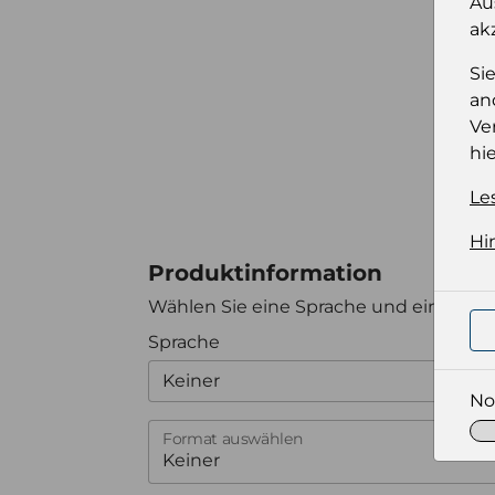
Au
ak
Si
an
Ve
hie
Le
Hi
Produktinformation
Wählen Sie eine Sprache und ein Forma
Sprache
Keiner
No
Format auswählen