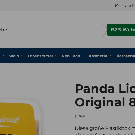
Kontaktie
B2B Webs
n
Wein
Lebensmittel
Non Food
Kosmetik
Tiernahru
Panda Lic
Original
11356
Diese große Plastikbox m