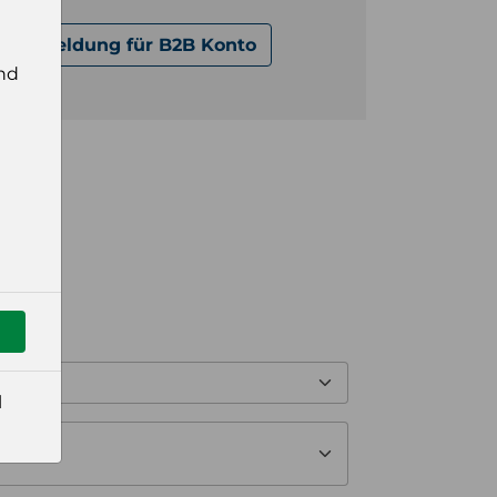
Anmeldung für B2B Konto
nd
l