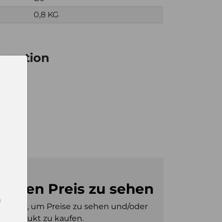
0,8 KG
ormation
8
8
m den Preis zu sehen
n
gt sein, um Preise zu sehen und/oder
es Produkt zu kaufen.