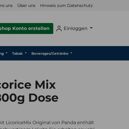
re uns
Über uns
Hinweis zum Datenschutz
hop Konto erstellen
Einloggen
ng
Tabak
Beverages/Getränke
orice Mix
 800g Dose
it LicoriceMix Original von Panda enthält