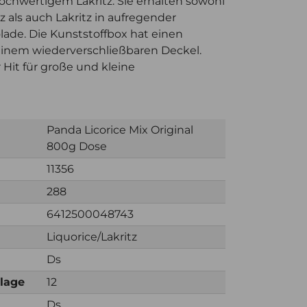
ochwertigem Lakritz. Sie erhalten sowohl
z als auch Lakritz in aufregender
ade. Die Kunststoffbox hat einen
einem wiederverschließbaren Deckel.
r Hit für große und kleine
Panda Licorice Mix Original
800g Dose
11356
288
6412500048743
Liquorice/Lakritz
Ds
nlage
12
Ds