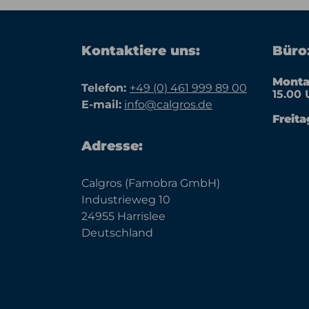
Kontaktiere uns:
Büroz
Monta
Telefon:
+49 (0) 461 999 89 00
15.00 
E-mail:
info@calgros.de
Freita
Adresse:
Calgros (Famobra GmbH)
Industrieweg 10
24955 Harrislee
Deutschland