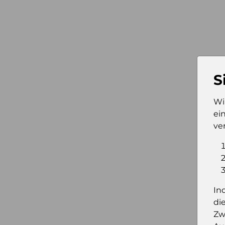
S
Wi
ei
ve
In
di
Zw