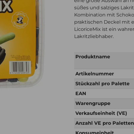
eine große Auswahl an h
süßes und salziges Lakrit
Kombination mit Schokol
praktischen Deckel mit 
LicoriceMix ist ein wahre
Lakritzliebhaber.
Produktname
Artikelnummer
Stückzahl pro Palette
EAN
Warengruppe
Verkaufseinheit (VE)
Anzahl VE pro Palette
Konsumeinheit