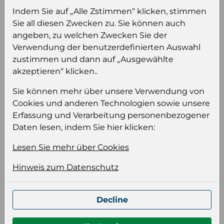
Sie müssen eingeloggt sein, um Preise zu
Indem Sie auf „Alle Zstimmen“ klicken, stimmen
sehen und/oder dieses Produkt zu kaufen.
Sie all diesen Zwecken zu. Sie können auch
angeben, zu welchen Zwecken Sie der
Einloggen
Anmeldung für B2B Konto
Verwendung der benutzerdefinierten Auswahl
zustimmen und dann auf „Ausgewählte
akzeptieren“ klicken..
Sie können mehr über unsere Verwendung von
Cookies und anderen Technologien sowie unsere
Produktinformation
Erfassung und Verarbeitung personenbezogener
Wählen Sie eine Sprache und ein Format für
Daten lesen, indem Sie hier klicken:
Ihre Produktdatei aus
Lesen Sie mehr über Cookies
Sprache
Hinweis zum Datenschutz
Keiner
Decline
Format auswählen