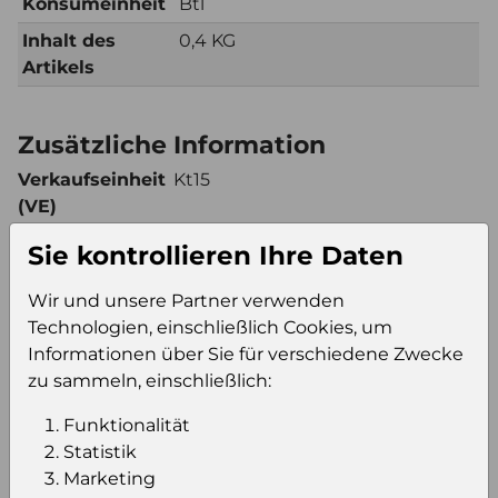
Konsumeinheit
Btl
Inhalt des
0,4 KG
Artikels
Zusätzliche Information
Verkaufseinheit
Kt15
(VE)
Verkaufseinheit
48
Sie kontrollieren Ihre Daten
pro Palette
Konsumeinheit
Btl
Wir und unsere Partner verwenden
Stückzahl pro
720
Technologien, einschließlich Cookies, um
Palette
Informationen über Sie für verschiedene Zwecke
zu sammeln, einschließlich:
Funktionalität
Einloggen um den Preis zu
Statistik
sehen
Marketing