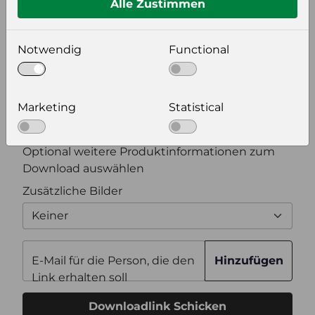
Alle Zustimmen
Bildeinstellungen
wählen Sie eine Auflösung für Ihr Bild aus
Notwendig
Functional
Bildauflösung
Marketing
Statistical
Zusätzliche Produktinformationen
Optional weitere Produktinformationen zum
Download auswählen
Zusätzliche Bilder
Keiner
E-Mail für die Person, die den
Hinzufügen
Link erhalten soll
Downloadlink Schicken