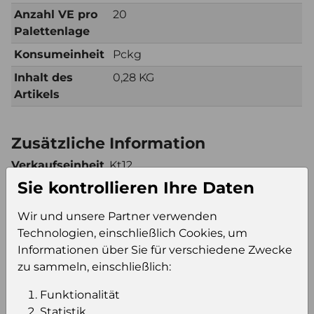
Anzahl VE pro
20
Palettenlage
Konsumeinheit
Pckg
Inhalt des
0,28 KG
Artikels
Zusätzliche Information
Verkaufseinheit
Kt12
(VE)
Sie kontrollieren Ihre Daten
Verkaufseinheit
200
Wir und unsere Partner verwenden
pro Palette
Technologien, einschließlich Cookies, um
Konsumeinheit
Pckg
Informationen über Sie für verschiedene Zwecke
Stückzahl pro
2400
zu sammeln, einschließlich:
Palette
Funktionalität
Statistik