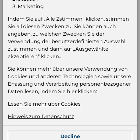
Einloggen um den Preis zu
Marketing
sehen
Indem Sie auf „Alle Zstimmen“ klicken, stimmen
Sie müssen eingeloggt sein, um Preise zu
Sie all diesen Zwecken zu. Sie können auch
sehen und/oder dieses Produkt zu kaufen.
angeben, zu welchen Zwecken Sie der
Verwendung der benutzerdefinierten Auswahl
Einloggen
Anmeldung für B2B Konto
zustimmen und dann auf „Ausgewählte
akzeptieren“ klicken..
Sie können mehr über unsere Verwendung von
Cookies und anderen Technologien sowie unsere
Erfassung und Verarbeitung personenbezogener
Daten lesen, indem Sie hier klicken:
Produktinformation
Wählen Sie eine Sprache und ein Format für
Lesen Sie mehr über Cookies
Ihre Produktdatei aus
Hinweis zum Datenschutz
Sprache
Keiner
Decline