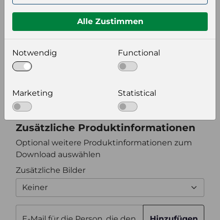
Format auswählen
Alle Zustimmen
Bildeinstellungen
Notwendig
Functional
wählen Sie eine Auflösung für Ihr Bild aus
Bildauflösung
Marketing
Statistical
Zusätzliche Produktinformationen
Optional weitere Produktinformationen zum
Download auswählen
Zusätzliche Bilder
Keiner
E-Mail für die Person, die den
Hinzufügen