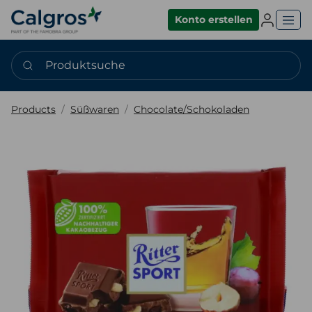
Einlogge
Konto erstellen
Produktsuche
Products
Süßwaren
Chocolate/Schokoladen