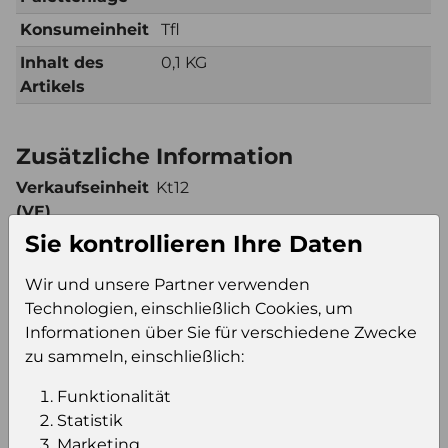
Konsumeinheit
Tfl
Inhalt des
0,1 KG
Artikels
Zusätzliche Information
Verkaufseinheit
Kt12
(VE)
Sie kontrollieren Ihre Daten
Verkaufseinheit
400
pro Palette
Wir und unsere Partner verwenden
Konsumeinheit
Tfl
Technologien, einschließlich Cookies, um
Stückzahl pro
4800
Informationen über Sie für verschiedene Zwecke
Palette
zu sammeln, einschließlich:
Funktionalität
Einloggen um den Preis zu
Statistik
Marketing