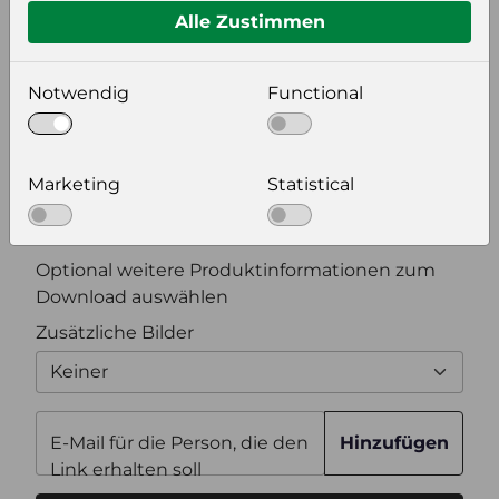
Alle Zustimmen
Bildeinstellungen
Notwendig
Functional
wählen Sie eine Auflösung für Ihr Bild aus
Bildauflösung
Marketing
Statistical
Zusätzliche Produktinformationen
Optional weitere Produktinformationen zum
Download auswählen
Zusätzliche Bilder
Keiner
E-Mail für die Person, die den
Hinzufügen
Link erhalten soll