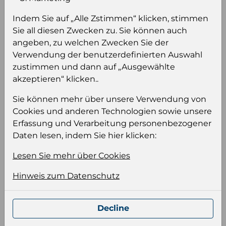
sehen
Sie müssen eingeloggt sein, um Preise zu
Indem Sie auf „Alle Zstimmen“ klicken, stimmen
sehen und/oder dieses Produkt zu kaufen.
Sie all diesen Zwecken zu. Sie können auch
angeben, zu welchen Zwecken Sie der
Einloggen
Anmeldung für B2B Konto
Verwendung der benutzerdefinierten Auswahl
zustimmen und dann auf „Ausgewählte
akzeptieren“ klicken..
Sie können mehr über unsere Verwendung von
Cookies und anderen Technologien sowie unsere
Erfassung und Verarbeitung personenbezogener
Produktinformation
Daten lesen, indem Sie hier klicken:
Wählen Sie eine Sprache und ein Format für
Ihre Produktdatei aus
Lesen Sie mehr über Cookies
Sprache
Hinweis zum Datenschutz
Keiner
Decline
Format auswählen