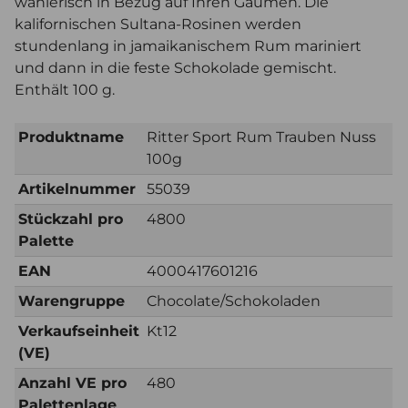
wählerisch in Bezug auf Ihren Gaumen. Die
kalifornischen Sultana-Rosinen werden
stundenlang in jamaikanischem Rum mariniert
und dann in die feste Schokolade gemischt.
Enthält 100 g.
Produktname
Ritter Sport Rum Trauben Nuss
100g
Artikelnummer
55039
Stückzahl pro
4800
Palette
EAN
4000417601216
Warengruppe
Chocolate/Schokoladen
Verkaufseinheit
Kt12
(VE)
Anzahl VE pro
480
Palettenlage