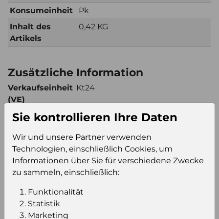
Konsumeinheit
Pk
Inhalt des
0,42 KG
Artikels
Zusätzliche Information
Verkaufseinheit
Kt24
(VE)
Verkaufseinheit
32
Sie kontrollieren Ihre Daten
pro Palette
Wir und unsere Partner verwenden
Konsumeinheit
Pk
Technologien, einschließlich Cookies, um
Stückzahl pro
768
Informationen über Sie für verschiedene Zwecke
Palette
zu sammeln, einschließlich:
Funktionalität
Einloggen um den Preis zu
Statistik
sehen
Marketing