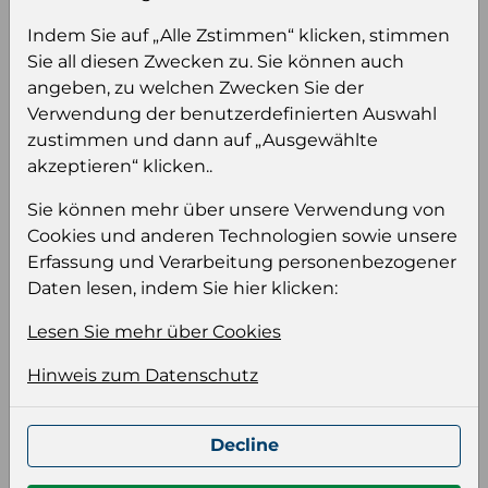
Sie müssen eingeloggt sein, um Preise zu
Indem Sie auf „Alle Zstimmen“ klicken, stimmen
sehen und/oder dieses Produkt zu kaufen.
Sie all diesen Zwecken zu. Sie können auch
angeben, zu welchen Zwecken Sie der
Einloggen
Anmeldung für B2B Konto
Verwendung der benutzerdefinierten Auswahl
zustimmen und dann auf „Ausgewählte
akzeptieren“ klicken..
Sie können mehr über unsere Verwendung von
Cookies und anderen Technologien sowie unsere
Produktinformation
Erfassung und Verarbeitung personenbezogener
Daten lesen, indem Sie hier klicken:
Wählen Sie eine Sprache und ein Format für
Ihre Produktdatei aus
Lesen Sie mehr über Cookies
Sprache
Hinweis zum Datenschutz
Keiner
Decline
Format auswählen