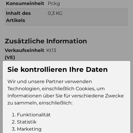
Konsumeinheit
Pckg
Inhalt des
0,3 KG
Artikels
Zusätzliche Information
Verkaufseinheit
Kt13
(VE)
Verkaufseinheit
153
Sie kontrollieren Ihre Daten
pro Palette
Konsumeinheit
Pckg
Wir und unsere Partner verwenden
Technologien, einschließlich Cookies, um
Stückzahl pro
1989
Informationen über Sie für verschiedene Zwecke
Palette
zu sammeln, einschließlich:
Funktionalität
Einloggen um den Preis zu
Statistik
sehen
Marketing