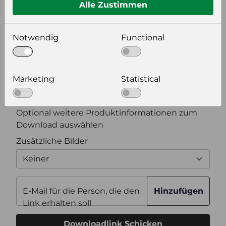
Alle Zustimmen
Bildeinstellungen
wählen Sie eine Auflösung für Ihr Bild aus
Notwendig
Functional
Bildauflösung
Marketing
Statistical
Zusätzliche Produktinformationen
Optional weitere Produktinformationen zum
Download auswählen
Zusätzliche Bilder
Keiner
E-Mail für die Person, die den
Hinzufügen
Link erhalten soll
Downloadlink Schicken