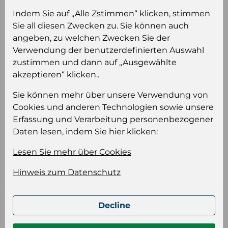
Sie müssen eingeloggt sein, um Preise zu
Indem Sie auf „Alle Zstimmen“ klicken, stimmen
sehen und/oder dieses Produkt zu kaufen.
Sie all diesen Zwecken zu. Sie können auch
angeben, zu welchen Zwecken Sie der
Einloggen
Anmeldung für B2B Konto
Verwendung der benutzerdefinierten Auswahl
zustimmen und dann auf „Ausgewählte
akzeptieren“ klicken..
Sie können mehr über unsere Verwendung von
Cookies und anderen Technologien sowie unsere
Produktinformation
Erfassung und Verarbeitung personenbezogener
Daten lesen, indem Sie hier klicken:
Wählen Sie eine Sprache und ein Format für
Ihre Produktdatei aus
Lesen Sie mehr über Cookies
Sprache
Hinweis zum Datenschutz
Keiner
Decline
Format auswählen