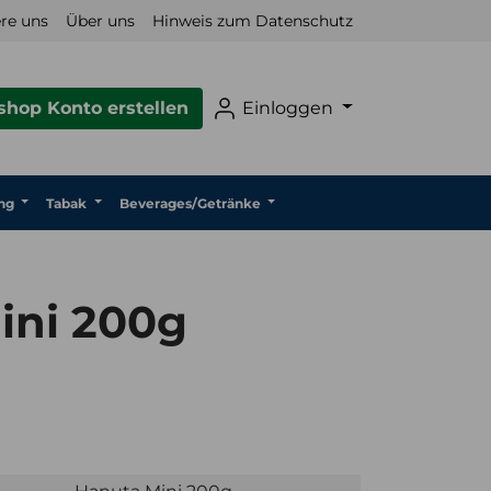
re uns
Über uns
Hinweis zum Datenschutz
hop Konto erstellen
Einloggen
ng
Tabak
Beverages/Getränke
ini 200g