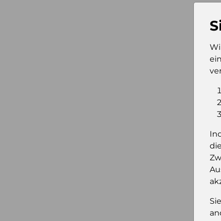
S
Wi
ei
ve
In
di
Zw
Au
ak
Si
an