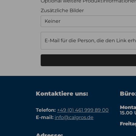
Optional weitere Produktinformation
Zusätzliche Bilder
Keiner
E-Mail für die Person, die den Link erh
Kontaktiere uns:
Büroz
Monta
Telefon:
+49 (0) 461 999 89 00
15.00 
E-mail:
info@calgros.de
Freita
Adresse: