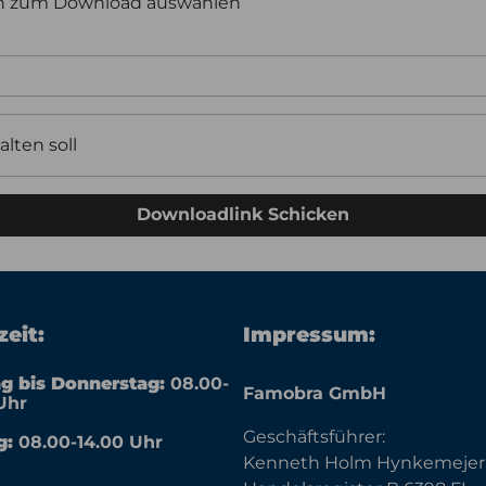
en zum Download auswählen
alten soll
Downloadlink Schicken
eit:
Impressum:
g bis Donnerstag:
08.00-
Famobra GmbH
Uhr
Geschäftsführer:
g:
08.00-14.00 Uhr
Kenneth Holm Hynkemejer