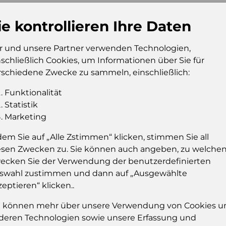
Konsumeinheit
Pc
ie kontrollieren Ihre Daten
Stückzahl pro
50
Palette
r und unsere Partner verwenden Technologien,
nschließlich Cookies, um Informationen über Sie für
rschiedene Zwecke zu sammeln, einschließlich:
Einloggen u
Funktionalität
Sie müssen eingelog
Statistik
dies
Marketing
dem Sie auf „Alle Zstimmen“ klicken, stimmen Sie all
Einloggen
esen Zwecken zu. Sie können auch angeben, zu welche
ecken Sie der Verwendung der benutzerdefinierten
swahl zustimmen und dann auf „Ausgewählte
zeptieren“ klicken..
e können mehr über unsere Verwendung von Cookies u
deren Technologien sowie unsere Erfassung und