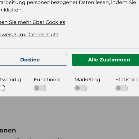
rarbeitung personenbezogener Daten lesen, indem Sie
r klicken:
t für Ihre Produktdatei aus
sen Sie mehr über Cookies
nweis zum Datenschutz
Decline
Alle Zustimmen
twendig
Functional
Marketing
Statistica
aus
ionen