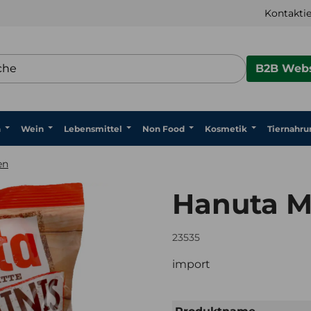
Kontaktie
B2B Webs
n
Wein
Lebensmittel
Non Food
Kosmetik
Tiernahru
en
Hanuta M
23535
import