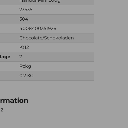
Hanuta Mini 200g
23535
504
4008400351926
Chocolate/Schokoladen
Kt12
nlage
7
Pckg
0,2 KG
ormation
12