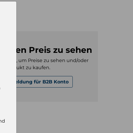
kg
4
m den Preis zu sehen
gt sein, um Preise zu sehen und/oder
es Produkt zu kaufen.
Anmeldung für B2B Konto
n
nd