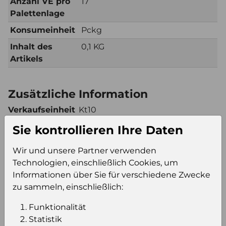
Anzahl VE pro
17
Palettenlage
Konsumeinheit
Pckg
Inhalt des
0,1 KG
Artikels
Zusätzliche Information
Verkaufseinheit
Kt10
(VE)
Sie kontrollieren Ihre Daten
Verkaufseinheit
255
pro Palette
Wir und unsere Partner verwenden
Konsumeinheit
Pckg
Technologien, einschließlich Cookies, um
Informationen über Sie für verschiedene Zwecke
Stückzahl pro
2550
zu sammeln, einschließlich:
Palette
Funktionalität
Statistik