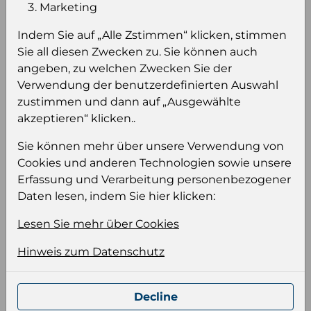
Einloggen um den Preis zu
Marketing
sehen
Indem Sie auf „Alle Zstimmen“ klicken, stimmen
Sie müssen eingeloggt sein, um Preise zu
Sie all diesen Zwecken zu. Sie können auch
sehen und/oder dieses Produkt zu kaufen.
angeben, zu welchen Zwecken Sie der
Verwendung der benutzerdefinierten Auswahl
Einloggen
Anmeldung für B2B Konto
zustimmen und dann auf „Ausgewählte
akzeptieren“ klicken..
Sie können mehr über unsere Verwendung von
Cookies und anderen Technologien sowie unsere
Erfassung und Verarbeitung personenbezogener
Produktinformation
Daten lesen, indem Sie hier klicken:
Wählen Sie eine Sprache und ein Format für
Lesen Sie mehr über Cookies
Ihre Produktdatei aus
Hinweis zum Datenschutz
Sprache
Keiner
Decline