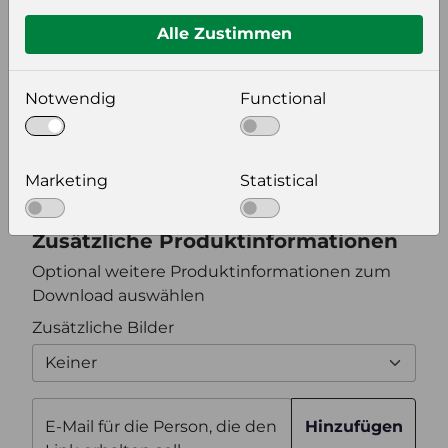
Format auswählen
Alle Zustimmen
Bildeinstellungen
Notwendig
Functional
wählen Sie eine Auflösung für Ihr Bild aus
Bildauflösung
Marketing
Statistical
Zusätzliche Produktinformationen
Optional weitere Produktinformationen zum
Download auswählen
Zusätzliche Bilder
Keiner
E-Mail für die Person, die den
Hinzufügen