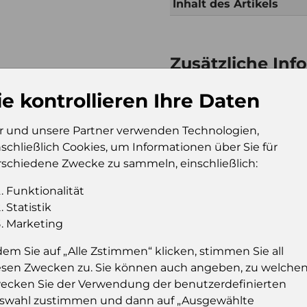
Inhalt des Artikels
Zusätzliche Inf
Verkaufseinheit (VE)
Kt
ie kontrollieren Ihre Daten
Verkaufseinheit pro
80
Palette
r und unsere Partner verwenden Technologien,
Konsumeinheit
Pk
nschließlich Cookies, um Informationen über Sie für
Stückzahl pro
96
rschiedene Zwecke zu sammeln, einschließlich:
Palette
Funktionalität
Statistik
Marketing
Einloggen u
dem Sie auf „Alle Zstimmen“ klicken, stimmen Sie all
esen Zwecken zu. Sie können auch angeben, zu welche
Sie müssen eingelog
ecken Sie der Verwendung der benutzerdefinierten
dies
swahl zustimmen und dann auf „Ausgewählte