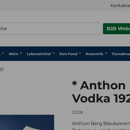
Kontaktie
B2B Webs
n
Wein
Lebensmittel
Non Food
Kosmetik
Tiernahru
en
* Anthon 
Vodka 19
12328
Anthon Berg Blaubeeren 