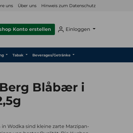
re uns
Über uns
Hinweis zum Datenschutz
hop Konto erstellen
Einloggen
ng
Tabak
Beverages/Getränke
Berg Blåbær i
2,5g
in Wodka sind kleine zarte Marzipan-