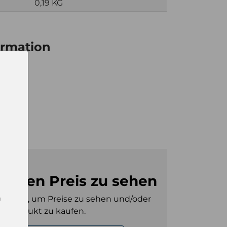
0,19 KG
ormation
12
0
m den Preis zu sehen
n
gt sein, um Preise zu sehen und/oder
es Produkt zu kaufen.