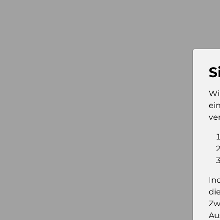
S
Wi
ei
ve
In
di
Zw
Au