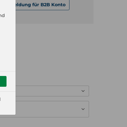
Anmeldung für B2B Konto
nd
l