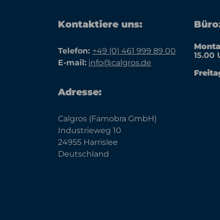
Kontaktiere uns:
Büroz
Monta
Telefon:
+49 (0) 461 999 89 00
15.00 
E-mail:
info@calgros.de
Freita
Adresse:
Calgros (Famobra GmbH)
Industrieweg 10
24955 Harrislee
Deutschland