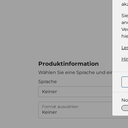
ak
Si
an
Ve
hie
Le
Hi
Produktinformation
Wählen Sie eine Sprache und ein Forma
Sprache
Keiner
No
Format auswählen