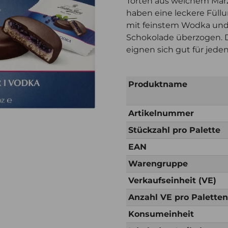
Torten aus weichem Marz
haben eine leckere Füll
mit feinstem Wodka und 
Schokolade überzogen. D
eignen sich gut für jede
Produktname
Artikelnummer
Stückzahl pro Palette
EAN
Warengruppe
Verkaufseinheit (VE)
Anzahl VE pro Palette
Konsumeinheit