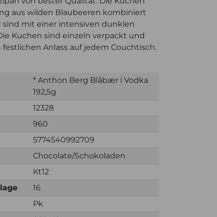
ipan von bester Qualität. Die Kuchen
ung aus wilden Blaubeeren kombiniert
sind mit einer intensiven dunklen
ie Kuchen sind einzeln verpackt und
n festlichen Anlass auf jedem Couchtisch.
* Anthon Berg Blåbær i Vodka
192,5g
12328
960
5774540992709
Chocolate/Schokoladen
Kt12
nlage
16
Pk