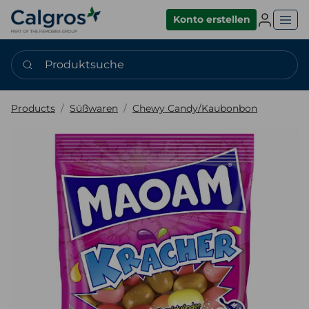
Einlogge
Konto erstellen
Produktsuche
Products
Süßwaren
Chewy Candy/Kaubonbon