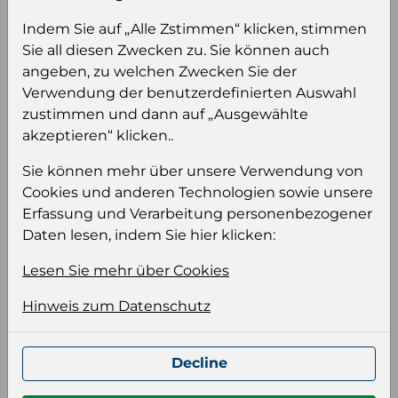
Sie müssen eingeloggt sein, um Preise zu
Indem Sie auf „Alle Zstimmen“ klicken, stimmen
sehen und/oder dieses Produkt zu kaufen.
Sie all diesen Zwecken zu. Sie können auch
angeben, zu welchen Zwecken Sie der
Einloggen
Anmeldung für B2B Konto
Verwendung der benutzerdefinierten Auswahl
zustimmen und dann auf „Ausgewählte
akzeptieren“ klicken..
Sie können mehr über unsere Verwendung von
Cookies und anderen Technologien sowie unsere
Produktinformation
Erfassung und Verarbeitung personenbezogener
Daten lesen, indem Sie hier klicken:
Wählen Sie eine Sprache und ein Format für
Ihre Produktdatei aus
Lesen Sie mehr über Cookies
Sprache
Hinweis zum Datenschutz
Keiner
Decline
Format auswählen