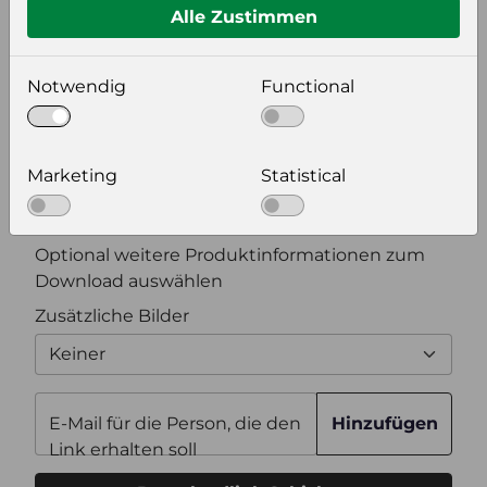
Alle Zustimmen
Bildeinstellungen
Notwendig
Functional
wählen Sie eine Auflösung für Ihr Bild aus
Bildauflösung
Marketing
Statistical
Zusätzliche Produktinformationen
Optional weitere Produktinformationen zum
Download auswählen
Zusätzliche Bilder
Keiner
E-Mail für die Person, die den
Hinzufügen
Link erhalten soll