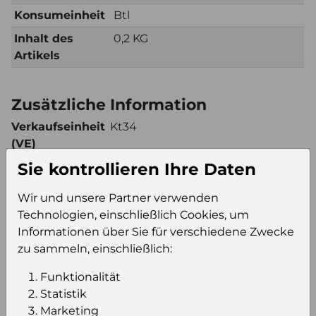
Konsumeinheit
Btl
Inhalt des
0,2 KG
Artikels
Zusätzliche Information
Verkaufseinheit
Kt34
(VE)
Verkaufseinheit
48
Sie kontrollieren Ihre Daten
pro Palette
Wir und unsere Partner verwenden
Konsumeinheit
Btl
Technologien, einschließlich Cookies, um
Stückzahl pro
1632
Informationen über Sie für verschiedene Zwecke
Palette
zu sammeln, einschließlich:
Funktionalität
Einloggen um den Preis zu
Statistik
sehen
Marketing