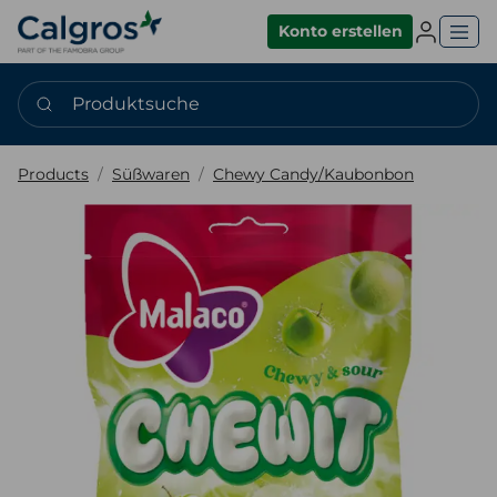
Einlogge
Konto erstellen
Produktsuche
Products
Süßwaren
Chewy Candy/Kaubonbon