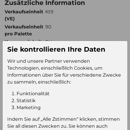
Zusätzliche Information
Verkaufseinheit
Kt9
(VE)
Verkaufseinheit
90
pro Palette
Konsumeinheit
Btl
Sie kontrollieren Ihre Daten
Stückzahl pro
810
Palette
Wir und unsere Partner verwenden
Technologien, einschließlich Cookies, um
Informationen über Sie für verschiedene Zwecke
Einloggen um den Preis zu
zu sammeln, einschließlich:
sehen
Funktionalität
Sie müssen eingeloggt sein, um Preise zu
Statistik
sehen und/oder dieses Produkt zu kaufen.
Marketing
Einloggen
Anmeldung für B2B Konto
Indem Sie auf „Alle Zstimmen“ klicken, stimmen
Sie all diesen Zwecken zu. Sie können auch