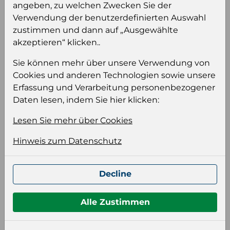
angeben, zu welchen Zwecken Sie der
Verwendung der benutzerdefinierten Auswahl
zustimmen und dann auf „Ausgewählte
akzeptieren“ klicken..
Produktinformation
Sie können mehr über unsere Verwendung von
Wählen Sie eine Sprache und ein Format für
Cookies und anderen Technologien sowie unsere
Ihre Produktdatei aus
Erfassung und Verarbeitung personenbezogener
Sprache
Daten lesen, indem Sie hier klicken:
Keiner
Lesen Sie mehr über Cookies
Hinweis zum Datenschutz
Format auswählen
Decline
Bildeinstellungen
wählen Sie eine Auflösung für Ihr Bild aus
Alle Zustimmen
Bildauflösung