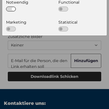
Notwendig
Functional
Zusätzliche Produktinformationen
Marketing
Statistical
Optional weitere Produktinformationen zum
Download auswählen
Zusätzliche Bilder
Keiner
E-Mail für die Person, die den
Hinzufügen
Link erhalten soll
Downloadlink Schicken
Kontaktiere uns: