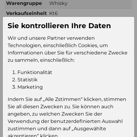
Warengruppe
Whisky
Verkaufseinheit
Kt6
(VE)
Sie kontrollieren Ihre Daten
Anzahl VE pro
19
Wir und unsere Partner verwenden
Palettenlage
Technologien, einschließlich Cookies, um
Konsumeinheit
Fl
Informationen über Sie für verschiedene Zwecke
Inhalt des
1 L
zu sammeln, einschließlich:
Artikels
Funktionalität
Statistik
Zusätzliche Information
Marketing
Verkaufseinheit
Kt6
Indem Sie auf „Alle Zstimmen“ klicken, stimmen
(VE)
Sie all diesen Zwecken zu. Sie können auch
Verkaufseinheit
76
angeben, zu welchen Zwecken Sie der
pro Palette
Verwendung der benutzerdefinierten Auswahl
Konsumeinheit
Fl
zustimmen und dann auf „Ausgewählte
akzeptieren“ klicken..
Stückzahl pro
456