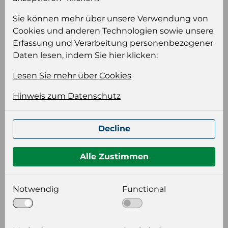
Palette
Sie können mehr über unsere Verwendung von
Cookies und anderen Technologien sowie unsere
Erfassung und Verarbeitung personenbezogener
Einloggen um den Preis zu
Daten lesen, indem Sie hier klicken:
sehen
Lesen Sie mehr über Cookies
Sie müssen eingeloggt sein, um Preise zu
sehen und/oder dieses Produkt zu kaufen.
Hinweis zum Datenschutz
Einloggen
Anmeldung für B2B Konto
Decline
Alle Zustimmen
Notwendig
Functional
Produktinformation
Wählen Sie eine Sprache und ein Format für
Ihre Produktdatei aus