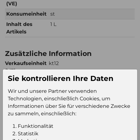
(VE)
Konsumeinheit
st
Inhalt des
1 L
Artikels
Zusätzliche Information
Verkaufseinheit
kt12
(VE)
Sie kontrollieren Ihre Daten
Verkaufseinheit
36
pro Palette
Wir und unsere Partner verwenden
Konsumeinheit
st
Technologien, einschließlich Cookies, um
Stückzahl pro
432
Informationen über Sie für verschiedene Zwecke
Palette
zu sammeln, einschließlich:
Funktionalität
Statistik
Einloggen um den Preis zu