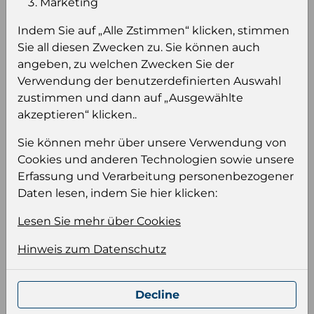
Marketing
sehen
Indem Sie auf „Alle Zstimmen“ klicken, stimmen
Sie müssen eingeloggt sein, um Preise zu
Sie all diesen Zwecken zu. Sie können auch
sehen und/oder dieses Produkt zu kaufen.
angeben, zu welchen Zwecken Sie der
Verwendung der benutzerdefinierten Auswahl
Einloggen
Anmeldung für B2B Konto
zustimmen und dann auf „Ausgewählte
akzeptieren“ klicken..
Sie können mehr über unsere Verwendung von
Cookies und anderen Technologien sowie unsere
Erfassung und Verarbeitung personenbezogener
Produktinformation
Daten lesen, indem Sie hier klicken:
Wählen Sie eine Sprache und ein Format für
Lesen Sie mehr über Cookies
Ihre Produktdatei aus
Sprache
Hinweis zum Datenschutz
Keiner
Decline
Format auswählen