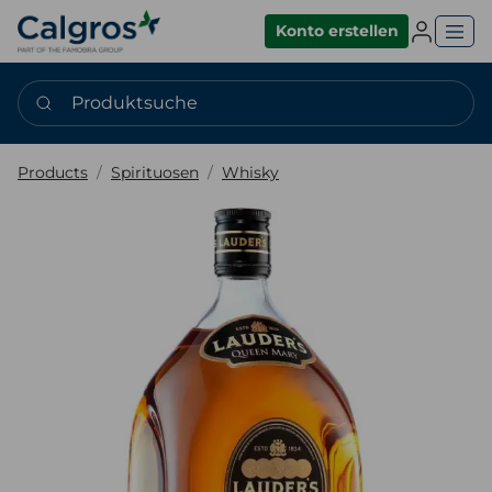
Einlogge
Konto erstellen
Produktsuche
Products
Spirituosen
Whisky