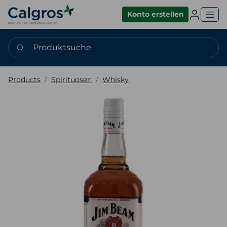
Einlogge
Konto erstellen
Produktsuche
Products
Spirituosen
Whisky