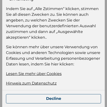
sehen
Sie müssen eingeloggt sein, um Preise zu
Indem Sie auf „Alle Zstimmen“ klicken, stimmen
sehen und/oder dieses Produkt zu kaufen.
Sie all diesen Zwecken zu. Sie können auch
angeben, zu welchen Zwecken Sie der
Einloggen
Anmeldung für B2B Konto
Verwendung der benutzerdefinierten Auswahl
zustimmen und dann auf „Ausgewählte
akzeptieren“ klicken..
Sie können mehr über unsere Verwendung von
Cookies und anderen Technologien sowie unsere
Erfassung und Verarbeitung personenbezogener
Produktinformation
Daten lesen, indem Sie hier klicken:
Wählen Sie eine Sprache und ein Format für
Ihre Produktdatei aus
Lesen Sie mehr über Cookies
Sprache
Hinweis zum Datenschutz
Keiner
Decline
Format auswählen