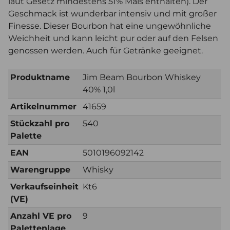
laut Gesetz mindestens 51% Mais enthalten). Der
Geschmack ist wunderbar intensiv und mit großer
Finesse. Dieser Bourbon hat eine ungewöhnliche
Weichheit und kann leicht pur oder auf den Felsen
genossen werden. Auch für Getränke geeignet.
Produktname
Jim Beam Bourbon Whiskey
40% 1,0l
Artikelnummer
41659
Stückzahl pro
540
Palette
EAN
5010196092142
Warengruppe
Whisky
Verkaufseinheit
Kt6
(VE)
Anzahl VE pro
9
Palettenlage