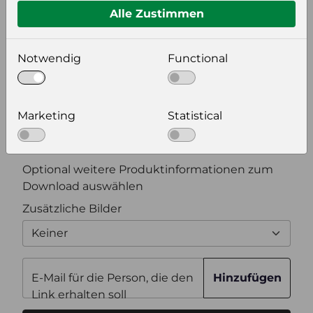
Alle Zustimmen
Bildeinstellungen
Notwendig
Functional
wählen Sie eine Auflösung für Ihr Bild aus
Bildauflösung
Marketing
Statistical
Zusätzliche Produktinformationen
Optional weitere Produktinformationen zum
Download auswählen
Zusätzliche Bilder
Keiner
E-Mail für die Person, die den
Hinzufügen
Link erhalten soll