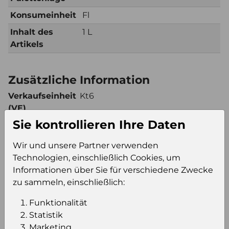
Konsumeinheit
Fl
Inhalt des
1 L
Artikels
Zusätzliche Information
Verkaufseinheit
Kt6
(VE)
Sie kontrollieren Ihre Daten
Verkaufseinheit
90
pro Palette
Wir und unsere Partner verwenden
Konsumeinheit
Fl
Technologien, einschließlich Cookies, um
Stückzahl pro
540
Informationen über Sie für verschiedene Zwecke
Palette
zu sammeln, einschließlich:
Funktionalität
Einloggen um den Preis zu
Statistik
Marketing