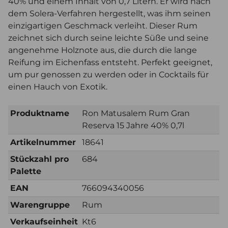
40% und einem Inhalt von 0,7 Litern. Er wird nach
dem Solera-Verfahren hergestellt, was ihm seinen
einzigartigen Geschmack verleiht. Dieser Rum
zeichnet sich durch seine leichte Süße und seine
angenehme Holznote aus, die durch die lange
Reifung im Eichenfass entsteht. Perfekt geeignet,
um pur genossen zu werden oder in Cocktails für
einen Hauch von Exotik.
Produktname
Ron Matusalem Rum Gran
Reserva 15 Jahre 40% 0,7l
Artikelnummer
18641
Stückzahl pro
684
Palette
EAN
766094340056
Warengruppe
Rum
Verkaufseinheit
Kt6