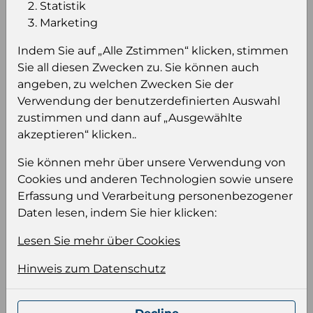
Statistik
Marketing
Einloggen um den Preis zu
sehen
Indem Sie auf „Alle Zstimmen“ klicken, stimmen
Sie all diesen Zwecken zu. Sie können auch
Sie müssen eingeloggt sein, um Preise zu
angeben, zu welchen Zwecken Sie der
sehen und/oder dieses Produkt zu kaufen.
Verwendung der benutzerdefinierten Auswahl
zustimmen und dann auf „Ausgewählte
Einloggen
Anmeldung für B2B Konto
akzeptieren“ klicken..
Sie können mehr über unsere Verwendung von
Cookies und anderen Technologien sowie unsere
Erfassung und Verarbeitung personenbezogener
Daten lesen, indem Sie hier klicken:
Produktinformation
Lesen Sie mehr über Cookies
Wählen Sie eine Sprache und ein Format für
Ihre Produktdatei aus
Hinweis zum Datenschutz
Sprache
Keiner