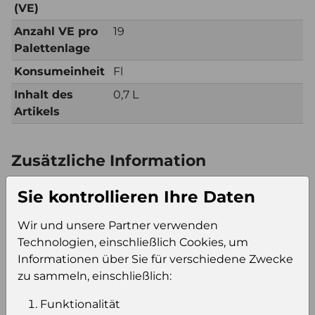
(VE)
Anzahl VE pro
19
Palettenlage
Konsumeinheit
Fl
Inhalt des
0,7 L
Artikels
Zusätzliche Information
Verkaufseinheit
Kt6
Sie kontrollieren Ihre Daten
(VE)
Verkaufseinheit
114
Wir und unsere Partner verwenden
pro Palette
Technologien, einschließlich Cookies, um
Konsumeinheit
Fl
Informationen über Sie für verschiedene Zwecke
Stückzahl pro
684
zu sammeln, einschließlich:
Palette
Funktionalität