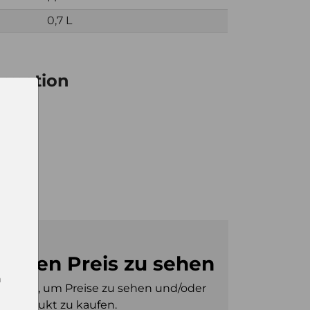
0,7 L
ormation
6
0
m den Preis zu sehen
n
gt sein, um Preise zu sehen und/oder
es Produkt zu kaufen.