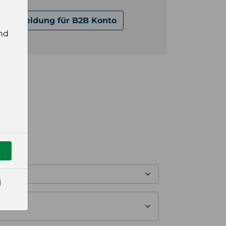
Anmeldung für B2B Konto
nd
l