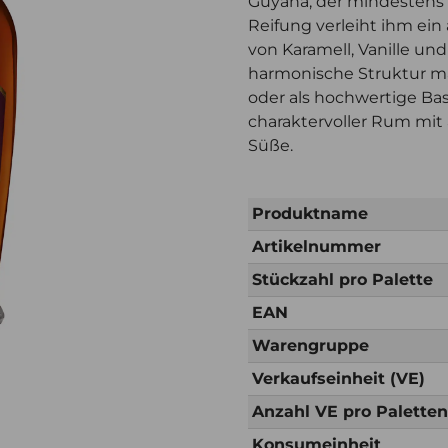
Guyana, der mindestens a
Reifung verleiht ihm ei
von Karamell, Vanille un
harmonische Struktur ma
oder als hochwertige Basi
charaktervoller Rum mi
Süße.
Produktname
Artikelnummer
Stückzahl pro Palette
EAN
Warengruppe
Verkaufseinheit (VE)
Anzahl VE pro Palette
Konsumeinheit