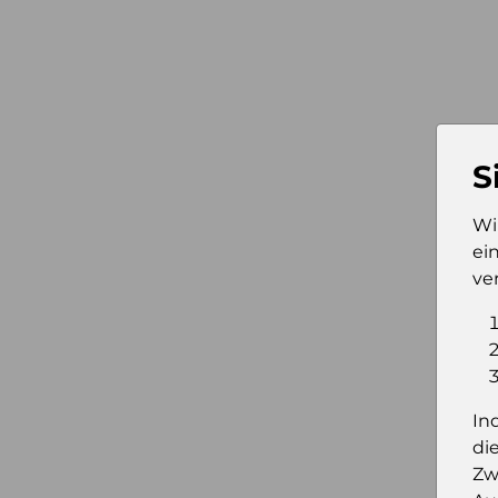
S
Wi
ei
ve
In
di
Zw