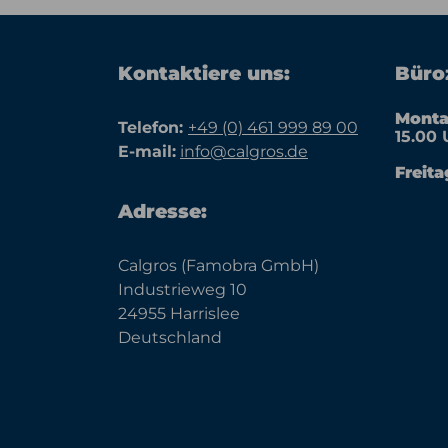
Kontaktiere uns:
Büroz
Monta
Telefon:
+49 (0) 461 999 89 00
15.00 
E-mail:
info@calgros.de
Freita
Adresse:
Calgros (Famobra GmbH)
Industrieweg 10
24955 Harrislee
Deutschland