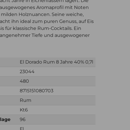
cht Jahre in Eichenfässern lagert. Die
n ausgewogenes Aromaprofil mit Noten
d milden Holznuancen. Seine weiche,
cht ihn ideal zum puren Genuss, auf Eis
s für klassische Rum-Cocktails. Ein
t angenehmer Tiefe und ausgewogener
El Dorado Rum 8 Jahre 40% 0,7l
23044
480
8715151080703
Rum
Kt6
nlage
96
Fl