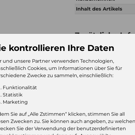
Inhalt des Artikels
Zusätzliche Inf
Verkaufseinheit (VE)
Kt
ie kontrollieren Ihre Daten
Verkaufseinheit pro
80
Palette
r und unsere Partner verwenden Technologien,
nschließlich Cookies, um Informationen über Sie für
Konsumeinheit
Fl
rschiedene Zwecke zu sammeln, einschließlich:
Stückzahl pro
48
Palette
Funktionalität
Statistik
Marketing
Einloggen u
dem Sie auf „Alle Zstimmen“ klicken, stimmen Sie all
esen Zwecken zu. Sie können auch angeben, zu welche
Sie müssen eingelog
ecken Sie der Verwendung der benutzerdefinierten
dies