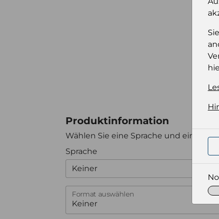
Au
ak
Si
an
Ve
hie
Le
Hi
Produktinformation
Wählen Sie eine Sprache und ein Forma
Sprache
Keiner
No
Format auswählen