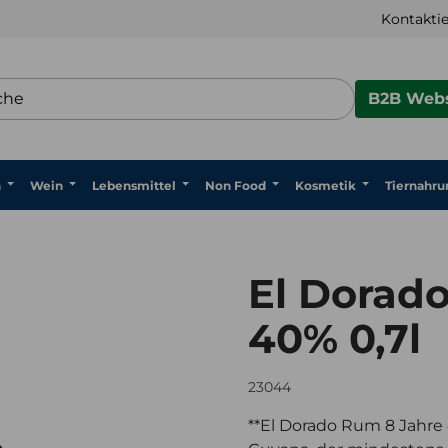
Kontaktie
B2B Webs
n
Wein
Lebensmittel
Non Food
Kosmetik
Tiernahru
El Dorad
40% 0,7l
23044
**El Dorado Rum 8 Jahre 4