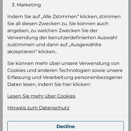
Einloggen um den Preis zu
Marketing
sehen
Indem Sie auf „Alle Zstimmen“ klicken, stimmen
Sie müssen eingeloggt sein, um Preise zu
Sie all diesen Zwecken zu. Sie können auch
sehen und/oder dieses Produkt zu kaufen.
angeben, zu welchen Zwecken Sie der
Verwendung der benutzerdefinierten Auswahl
Einloggen
Anmeldung für B2B Konto
zustimmen und dann auf „Ausgewählte
akzeptieren“ klicken..
Sie können mehr über unsere Verwendung von
Cookies und anderen Technologien sowie unsere
Erfassung und Verarbeitung personenbezogener
Produktinformation
Daten lesen, indem Sie hier klicken:
Wählen Sie eine Sprache und ein Format für
Lesen Sie mehr über Cookies
Ihre Produktdatei aus
Hinweis zum Datenschutz
Sprache
Keiner
Decline