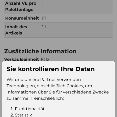
Anzahl VE pro
1
Palettenlage
Konsumeinheit
Fl
Inhalt des
1 L
Artikels
Zusätzliche Information
Verkaufseinheit
Kt12
(VE)
Sie kontrollieren Ihre Daten
Verkaufseinheit
32
pro Palette
Wir und unsere Partner verwenden
Technologien, einschließlich Cookies, um
Konsumeinheit
Fl
Informationen über Sie für verschiedene Zwecke
Stückzahl pro
384
zu sammeln, einschließlich:
Palette
Funktionalität
Statistik