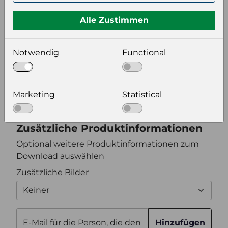
Format auswählen
Alle Zustimmen
Bildeinstellungen
Notwendig
Functional
wählen Sie eine Auflösung für Ihr Bild aus
Bildauflösung
Marketing
Statistical
Zusätzliche Produktinformationen
Optional weitere Produktinformationen zum
Download auswählen
Zusätzliche Bilder
Keiner
E-Mail für die Person, die den
Hinzufügen