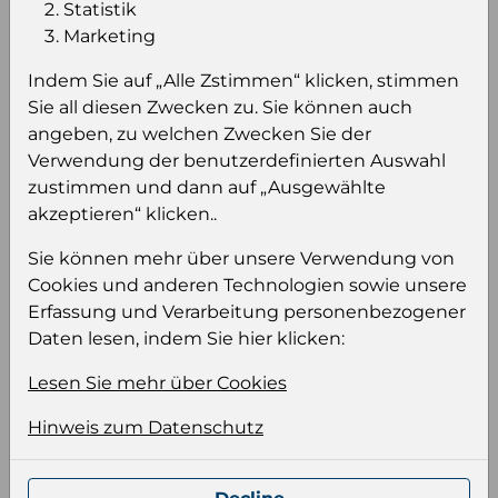
Statistik
Marketing
Einloggen um den Preis zu
sehen
Indem Sie auf „Alle Zstimmen“ klicken, stimmen
Sie all diesen Zwecken zu. Sie können auch
Sie müssen eingeloggt sein, um Preise zu
angeben, zu welchen Zwecken Sie der
sehen und/oder dieses Produkt zu kaufen.
Verwendung der benutzerdefinierten Auswahl
zustimmen und dann auf „Ausgewählte
Einloggen
Anmeldung für B2B Konto
akzeptieren“ klicken..
Sie können mehr über unsere Verwendung von
Cookies und anderen Technologien sowie unsere
Erfassung und Verarbeitung personenbezogener
Daten lesen, indem Sie hier klicken:
Produktinformation
Lesen Sie mehr über Cookies
Wählen Sie eine Sprache und ein Format für
Ihre Produktdatei aus
Hinweis zum Datenschutz
Sprache
Keiner