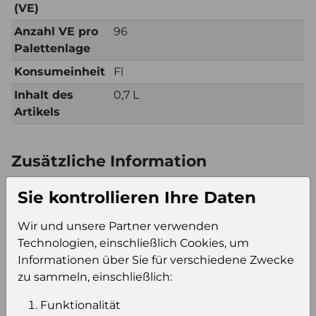
(VE)
Anzahl VE pro
96
Palettenlage
Konsumeinheit
Fl
Inhalt des
0,7 L
Artikels
Zusätzliche Information
Verkaufseinheit
Kt6
Sie kontrollieren Ihre Daten
(VE)
Verkaufseinheit
96
Wir und unsere Partner verwenden
pro Palette
Technologien, einschließlich Cookies, um
Konsumeinheit
Fl
Informationen über Sie für verschiedene Zwecke
Stückzahl pro
576
zu sammeln, einschließlich:
Palette
Funktionalität