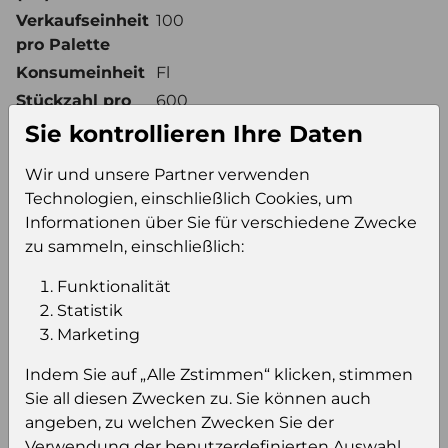
Verkaufseinheit
100
pro Palette
Konsumeinheit
Fl
Stückzahl pro
600
Palette
Sie kontrollieren Ihre Daten
Wir und unsere Partner verwenden
Technologien, einschließlich Cookies, um
Einloggen um den Preis zu
Informationen über Sie für verschiedene Zwecke
sehen
zu sammeln, einschließlich:
Sie müssen eingeloggt sein, um Preise zu
Funktionalität
sehen und/oder dieses Produkt zu kaufen.
Statistik
Marketing
Einloggen
Anmeldung für B2B Konto
Indem Sie auf „Alle Zstimmen“ klicken, stimmen
Sie all diesen Zwecken zu. Sie können auch
angeben, zu welchen Zwecken Sie der
Verwendung der benutzerdefinierten Auswahl