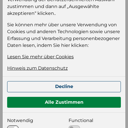
zustimmen und dann auf „Ausgewählte
Produktinformation
akzeptieren“ klicken..
Wählen Sie eine Sprache und ein Format für
Ihre Produktdatei aus
Sie können mehr über unsere Verwendung von
Cookies und anderen Technologien sowie unsere
Sprache
Erfassung und Verarbeitung personenbezogener
Keiner
Daten lesen, indem Sie hier klicken:
Lesen Sie mehr über Cookies
Format auswählen
Hinweis zum Datenschutz
Bildeinstellungen
Decline
wählen Sie eine Auflösung für Ihr Bild aus
Alle Zustimmen
Bildauflösung
Notwendig
Functional
Zusätzliche Produktinformationen