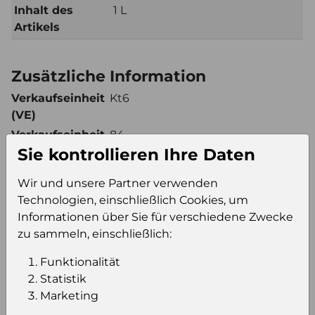
Inhalt des
1 L
Artikels
Zusätzliche Information
Verkaufseinheit
Kt6
(VE)
Verkaufseinheit
84
Sie kontrollieren Ihre Daten
pro Palette
Konsumeinheit
Fl
Wir und unsere Partner verwenden
Stückzahl pro
504
Technologien, einschließlich Cookies, um
Palette
Informationen über Sie für verschiedene Zwecke
zu sammeln, einschließlich:
Einloggen um den Preis zu
Funktionalität
Statistik
sehen
Marketing
Sie müssen eingeloggt sein, um Preise zu