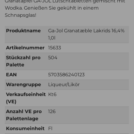
Granatapfel GA-JOL Lutschtabletten gemischt mit
Wodka. Genießen Sie gekühlt in einem
Schnapsglas!
Produktname
Ga-Jol Granatæble Lakrids 16,4%
1,0l
Artikelnummer
15633
Stückzahl pro
504
Palette
EAN
5703586240123
Warengruppe
Liqueur/Likör
Verkaufseinheit
Kt6
(VE)
Anzahl VE pro
126
Palettenlage
Konsumeinheit
Fl