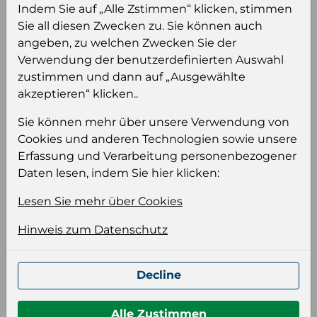
sehen und/oder dieses Produkt zu kaufen.
Indem Sie auf „Alle Zstimmen“ klicken, stimmen
Sie all diesen Zwecken zu. Sie können auch
Einloggen
Anmeldung für B2B Konto
angeben, zu welchen Zwecken Sie der
Verwendung der benutzerdefinierten Auswahl
zustimmen und dann auf „Ausgewählte
akzeptieren“ klicken..
Sie können mehr über unsere Verwendung von
Cookies und anderen Technologien sowie unsere
Produktinformation
Erfassung und Verarbeitung personenbezogener
Wählen Sie eine Sprache und ein Format für
Daten lesen, indem Sie hier klicken:
Ihre Produktdatei aus
Lesen Sie mehr über Cookies
Sprache
Keiner
Hinweis zum Datenschutz
Format auswählen
Decline
Alle Zustimmen